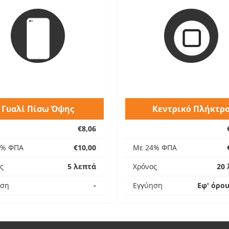
Γυαλί Πίσω Όψης
Κεντρικό Πλήκτρ
€8,06
4% ΦΠΑ
€10,00
Με 24% ΦΠΑ
ς
5 λεπτά
Χρόνος
20 
ηση
-
Εγγύηση
Εφ' όρο