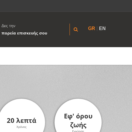
Δες την
GR
EN
πορεία επισκευής σου
Εφ' όρου
20 λεπτά
ζωής
Χρόνος
Εγγύηση