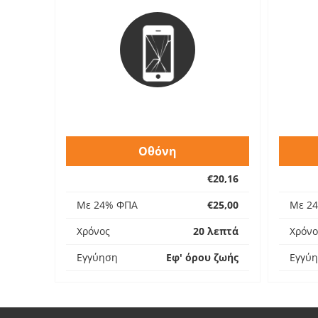
Οθόνη
€20,16
Με 24% ΦΠΑ
€25,00
Με 2
Χρόνος
20 λεπτά
Χρόνο
Εγγύηση
Εφ' όρου ζωής
Εγγύ