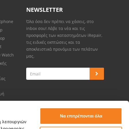
NEWSLETTER
rtphone
Όλα όσα δεν πρέπει να χάσεις, στο
inbox σου! Λάβε τα νέα και τις
op
προσφορές των καταστημάτων iRepair,
top
τις ειδικές εκπτώσεις και τα
et
αποκλειστικά προνόμια των πελάτων
e Watch
μας.
κής
ίας
ευή
Να επιτρέπονται όλα
ή λειτουργιών
πληροφορίες