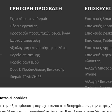
ΓΡΗΓΟΡΗ ΠΡΟΣΒΑΣΗ
ΕΠΙΣΚΕΥΈΣ
Σχετικά με την iRepair
Επισκευές Sma
Θέσεις εργασίας
Επισκευές Lapt
Προστασία προσωπικών δεδομένων
Επισκευές Desk
Δωρεάν αποστολή
Επισκευές Tabl
Αξιολόγηση ικανοποίησης πελάτη
Επισκεύες Appl
Πορεία επισκευής
Επισκευή Μητρι
Πλακέτας
Πορεία ραντεβού
Αλλαγή Μπαταρ
Όροι & Προϋποθέσεις Επισκευής
iPhone
iRepair FRANCHISE
Αλλαγή / Επισκ
Οθόνης iPhone
μοποιεί cookies
α την εξατομίκευση περιεχομένου και διαφημίσεων, την παροχ
ν ανάλυση της επισκεψιμότητάς μας. Επιπλέον, μοιραζόμαστε 