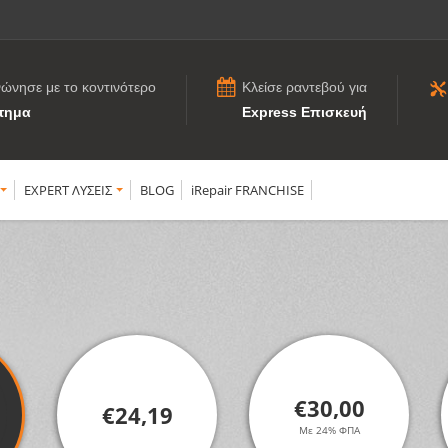
νώνησε με το κοντινότερο
Κλείσε ραντεβού για
τημα
Express Επισκευή
EXPERT ΛΥΣΕΙΣ
BLOG
iRepair FRANCHISE
€30,00
€24,19
Με 24% ΦΠΑ