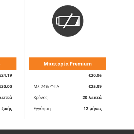
ο
Μπαταρία Premium
€24,19
€20,96
€30,00
Με 24% ΦΠΑ
€25,99
λεπτά
Χρόνος
20 λεπτά
υ ζωής
Εγγύηση
12 μήνες