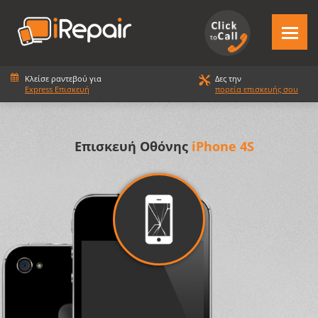
Κλείσε ραντεβού για
Δες την
Express Επισκευή
πορεία επισκευής σου
Επισκευή Οθόνης
iPhone 4S