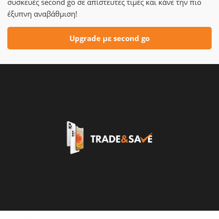
συσκευές second go σε απίστευτες τιμές και κάνε την πιο
έξυπνη αναβάθμιση!
Upgrade με second go