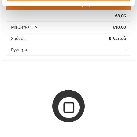
Γυαλί Πίσω Όψης
€8,06
Με 24% ΦΠΑ
€10,00
Χρόνος
5 λεπτά
Εγγύηση
-