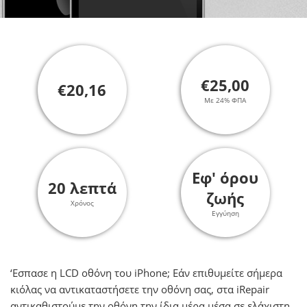
€25,00
€20,16
Με 24% ΦΠΑ
Εφ' όρου
20 λεπτά
ζωής
Χρόνος
Εγγύηση
‘Εσπασε η LCD οθόνη του iPhone; Εάν επιθυμείτε σήμερα
κιόλας να αντικαταστήσετε την οθόνη σας, στα iRepair
αντικαθιστούμε την οθόνη την ίδια μέρα μέσα σε ελάχιστη