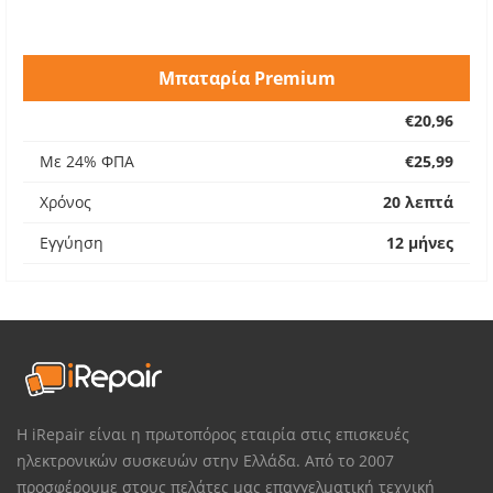
Μπαταρία Premium
€20,96
Με 24% ΦΠΑ
€25,99
Χρόνος
20 λεπτά
Εγγύηση
12 μήνες
Η iRepair είναι η πρωτοπόρος εταιρία στις επισκευές
ηλεκτρονικών συσκευών στην Ελλάδα. Από το 2007
προσφέρουμε στους πελάτες μας επαγγελματική τεχνική