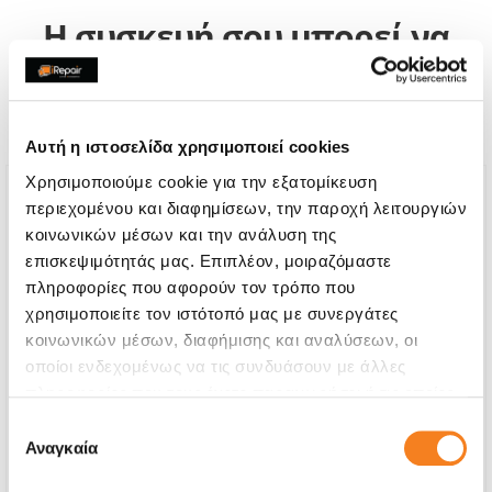
Η συσκευή σου μπορεί να
χρειάζεται και κάποια από
τις παρακάτω επισκευές:
Αυτή η ιστοσελίδα χρησιμοποιεί cookies
Χρησιμοποιούμε cookie για την εξατομίκευση
περιεχομένου και διαφημίσεων, την παροχή λειτουργιών
κοινωνικών μέσων και την ανάλυση της
επισκεψιμότητάς μας. Επιπλέον, μοιραζόμαστε
πληροφορίες που αφορούν τον τρόπο που
χρησιμοποιείτε τον ιστότοπό μας με συνεργάτες
κοινωνικών μέσων, διαφήμισης και αναλύσεων, οι
οποίοι ενδεχομένως να τις συνδυάσουν με άλλες
πληροφορίες που τους έχετε παραχωρήσει ή τις οποίες
έχουν συλλέξει σε σχέση με την από μέρους σας χρήση
Επιλογή
των υπηρεσιών τους.
Αναγκαία
συγκατάθεσης
Οθόνη