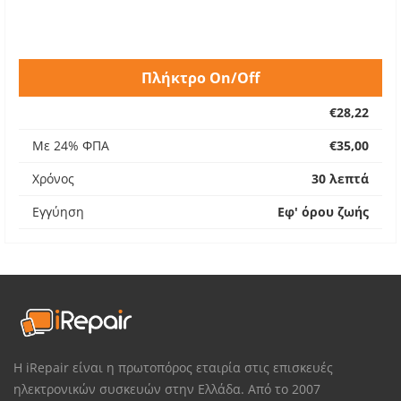
Πλήκτρο On/Off
€28,22
Με 24% ΦΠΑ
€35,00
Χρόνος
30 λεπτά
Εγγύηση
Εφ' όρου ζωής
Η iRepair είναι η πρωτοπόρος εταιρία στις επισκευές
ηλεκτρονικών συσκευών στην Ελλάδα. Από το 2007