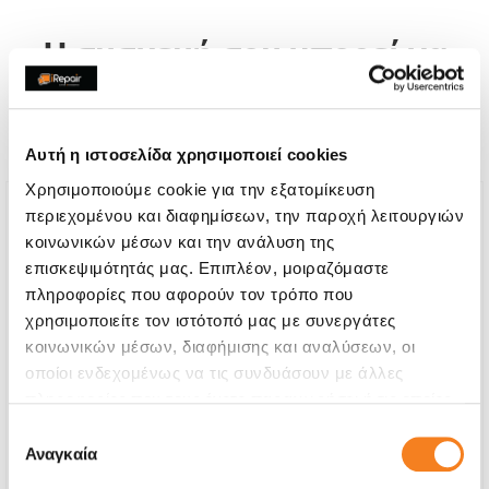
Η συσκευή σου μπορεί να
χρειάζεται και κάποια από
τις παρακάτω επισκευές:
Αυτή η ιστοσελίδα χρησιμοποιεί cookies
Χρησιμοποιούμε cookie για την εξατομίκευση
περιεχομένου και διαφημίσεων, την παροχή λειτουργιών
κοινωνικών μέσων και την ανάλυση της
επισκεψιμότητάς μας. Επιπλέον, μοιραζόμαστε
πληροφορίες που αφορούν τον τρόπο που
χρησιμοποιείτε τον ιστότοπό μας με συνεργάτες
κοινωνικών μέσων, διαφήμισης και αναλύσεων, οι
οποίοι ενδεχομένως να τις συνδυάσουν με άλλες
πληροφορίες που τους έχετε παραχωρήσει ή τις οποίες
έχουν συλλέξει σε σχέση με την από μέρους σας χρήση
Επιλογή
των υπηρεσιών τους.
Αναγκαία
συγκατάθεσης