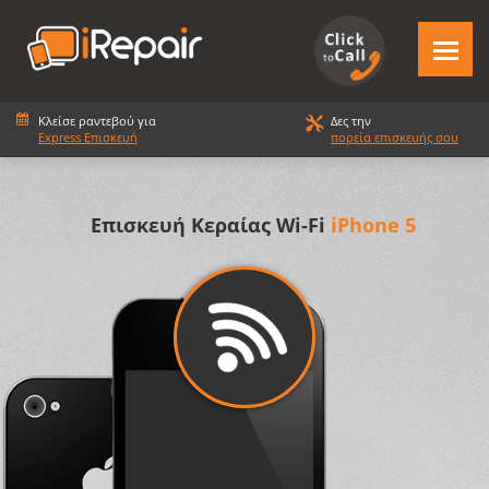
Κλείσε ραντεβού για
Δες την
Express Επισκευή
πορεία επισκευής σου
Επισκευή Κεραίας Wi-Fi
iPhone 5