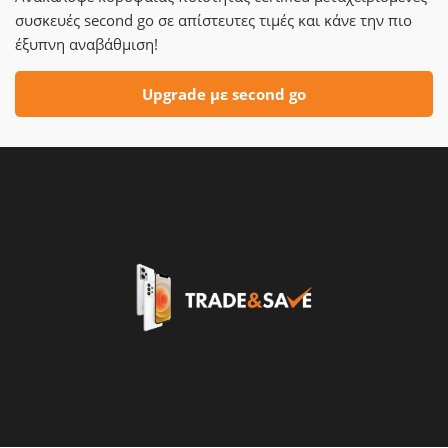
συσκευές second go σε απίστευτες τιμές και κάνε την πιο
έξυπνη αναβάθμιση!
Upgrade με second go