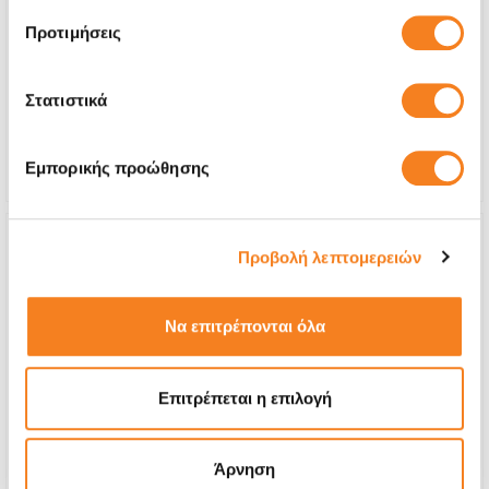
Οθόνη
Προτιμήσεις
€28,22
Με 24% ΦΠΑ
€35,00
Στατιστικά
Χρόνος
20 λεπτά
Εγγύηση
Εφ' όρου ζωής
Εμπορικής προώθησης
Προβολή λεπτομερειών
Να επιτρέπονται όλα
Επιτρέπεται η επιλογή
Άρνηση