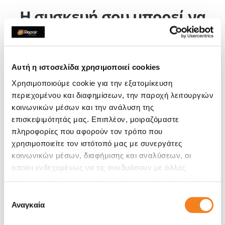
Η συσκευή σου μπορεί να
χρειάζεται και κάποια από
τις παρακάτω επισκευές:
Αυτή η ιστοσελίδα χρησιμοποιεί cookies
Χρησιμοποιούμε cookie για την εξατομίκευση
περιεχομένου και διαφημίσεων, την παροχή λειτουργιών
κοινωνικών μέσων και την ανάλυση της
επισκεψιμότητάς μας. Επιπλέον, μοιραζόμαστε
πληροφορίες που αφορούν τον τρόπο που
χρησιμοποιείτε τον ιστότοπό μας με συνεργάτες
κοινωνικών μέσων, διαφήμισης και αναλύσεων, οι
οποίοι ενδεχομένως να τις συνδυάσουν με άλλες
πληροφορίες που τους έχετε παραχωρήσει ή τις οποίες
έχουν συλλέξει σε σχέση με την από μέρους σας χρήση
Επιλογή
των υπηρεσιών τους.
Αναγκαία
συγκατάθεσης
Οθόνη