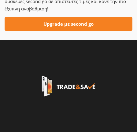
συσκευές second go σε απίστευτες τιμές και κάνε την πιο
έξυπνη αναβάθμιση!
Upgrade με second go