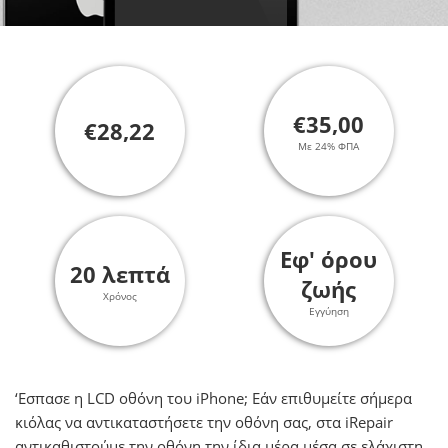
€35,00
€28,22
Με 24% ΦΠΑ
Εφ' όρου
20 λεπτά
ζωής
Χρόνος
Εγγύηση
‘Εσπασε η LCD οθόνη του iPhone; Εάν επιθυμείτε σήμερα
κιόλας να αντικαταστήσετε την οθόνη σας, στα iRepair
αντικαθιστούμε την οθόνη την ίδια μέρα μέσα σε ελάχιστη