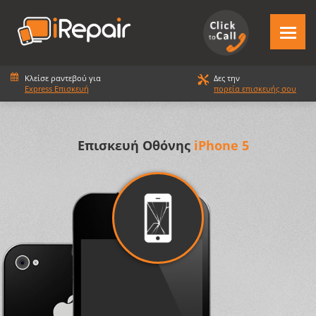
Κλείσε ραντεβού για
Δες την
Express Επισκευή
πορεία επισκευής σου
Επισκευή Οθόνης
iPhone 5