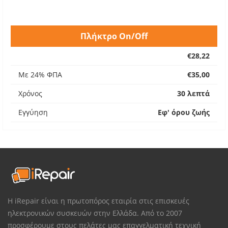
Πλήκτρο On/Off
€28,22
Με 24% ΦΠΑ
€35,00
Χρόνος
30 λεπτά
Εγγύηση
Εφ' όρου ζωής
Η iRepair είναι η πρωτοπόρος εταιρία στις επισκευές
ηλεκτρονικών συσκευών στην Ελλάδα. Από το 2007
προσφέρουμε στους πελάτες μας επαγγελματική τεχνική