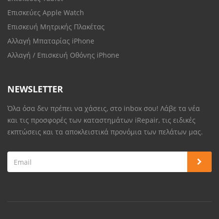
Επισκεύες Apple Watch
Επισκευή Μητρικής Πλακέτας
Αλλαγή Μπαταρίας iPhone
Αλλαγή / Επισκευή Οθόνης iPhone
NEWSLETTER
Όλα όσα δεν πρέπει να χάσεις, στο inbox σου! Λάβε τα νέα
και τις προσφορές των καταστημάτων iRepair, τις ειδικές
εκπτώσεις και τα αποκλειστικά προνόμια των πελάτων μας.