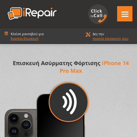
Κλείσε ραντεβού για
Δες την
Express Επισκευή
πορεία επισκευής σου
Επισκευή Ασύρματης Φόρτισης
iPhone 14
Pro Max