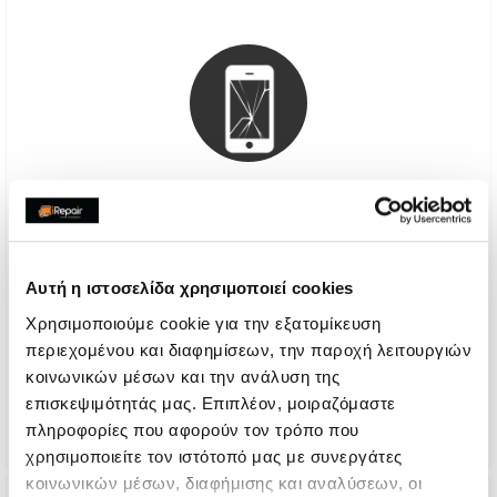
Αυθεντική Οθόνη Apple
Αυτή η ιστοσελίδα χρησιμοποιεί cookies
€418,52
Χρησιμοποιούμε cookie για την εξατομίκευση
Με 24% ΦΠΑ
€519,00
περιεχομένου και διαφημίσεων, την παροχή λειτουργιών
κοινωνικών μέσων και την ανάλυση της
Χρόνος
1-2 ημέρες
επισκεψιμότητάς μας. Επιπλέον, μοιραζόμαστε
Εγγύηση
6 μήνες
πληροφορίες που αφορούν τον τρόπο που
χρησιμοποιείτε τον ιστότοπό μας με συνεργάτες
κοινωνικών μέσων, διαφήμισης και αναλύσεων, οι