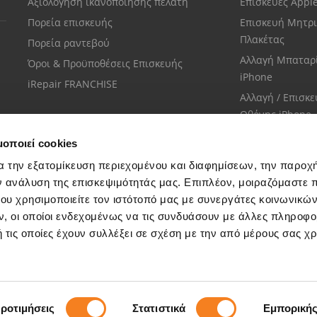
Αξιολόγηση ικανοποίησης πελάτη
Επισκεύες Appl
Πορεία επισκευής
Επισκευή Μητρι
Πλακέτας
Πορεία ραντεβού
Αλλαγή Μπαταρ
Όροι & Προϋποθέσεις Επισκευής
iPhone
iRepair FRANCHISE
Αλλαγή / Επισκ
Οθόνης iPhone
μοποιεί cookies
α την εξατομίκευση περιεχομένου και διαφημίσεων, την παροχ
ν ανάλυση της επισκεψιμότητάς μας. Επιπλέον, μοιραζόμαστε 
ου χρησιμοποιείτε τον ιστότοπό μας με συνεργάτες κοινωνικώ
Εξυπηρέτηση πελατών
, οι οποίοι ενδεχομένως να τις συνδυάσουν με άλλες πληροφο
Μίλησε με το πιο κοντινό σου κατάστημα
 τις οποίες έχουν συλλέξει σε σχέση με την από μέρους σας χ
ροτιμήσεις
Στατιστικά
Εμπορική