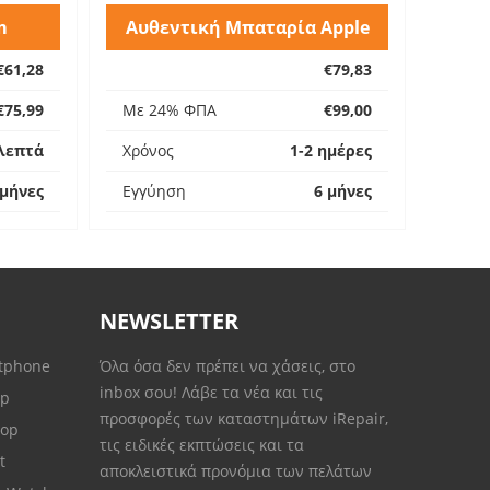
m
Αυθεντική Μπαταρία Apple
€61,28
€79,83
€75,99
Με 24% ΦΠΑ
€99,00
λεπτά
Χρόνος
1-2 ημέρες
 μήνες
Εγγύηση
6 μήνες
NEWSLETTER
rtphone
Όλα όσα δεν πρέπει να χάσεις, στο
inbox σου! Λάβε τα νέα και τις
op
προσφορές των καταστημάτων iRepair,
top
τις ειδικές εκπτώσεις και τα
et
αποκλειστικά προνόμια των πελάτων