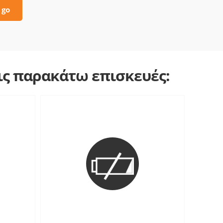
 go
τις παρακάτω επισκευές: