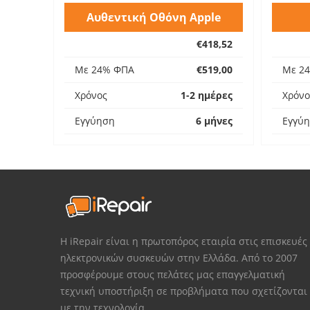
Αυθεντική Οθόνη Apple
€418,52
Με 24% ΦΠΑ
€519,00
Με 2
Χρόνος
1-2 ημέρες
Χρόνο
Εγγύηση
6 μήνες
Εγγύ
Η iRepair είναι η πρωτοπόρος εταιρία στις επισκευές
ηλεκτρονικών συσκευών στην Ελλάδα. Από το 2007
προσφέρουμε στους πελάτες μας επαγγελματική
τεχνική υποστήριξη σε προβλήματα που σχετίζονται
με την τεχνολογία.