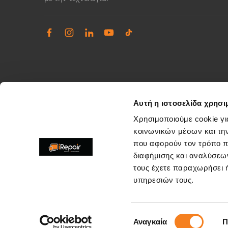
Αυτή η ιστοσελίδα χρησι
Χρησιμοποιούμε cookie γι
κοινωνικών μέσων και τη
που αφορούν τον τρόπο π
Διαχείριση παραπόνων
διαφήμισης και αναλύσεων
Επίλυση θεμάτων εξυπηρέτησης καταστημάτων
τους έχετε παραχωρήσει ή
support@irepair.gr
υπηρεσιών τους.
Επιλογή
Αναγκαία
Π
Copyright © 2026. All rights reserved by irepair.gr
συγκατάθεσης