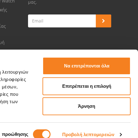
e Watch
μας.
κής
ίας
ευή
Να επιτρέπονται όλα
ή λειτουργιών
πληροφορίες
Επιτρέπεται η επιλογή
ν μέσων,
ρίες που
ρήση των
Άρνηση
ς προώθησης
Προβολή λεπτομερειών