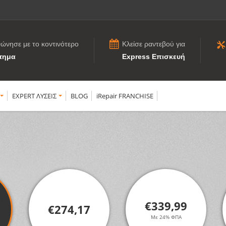
νώνησε με το κοντινότερο
Κλείσε ραντεβού για
τημα
Express Επισκευή
EXPERT ΛΥΣΕΙΣ
BLOG
iRepair FRANCHISE
€339,99
€274,17
Με 24% ΦΠΑ