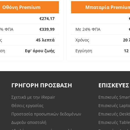
Οθόνη Premium
Μπαταρία Premiu
€274,17
4% ΦΠΑ
€339,99
Με 24% ΦΠΑ
ς
45 λεπτά
Χρόνος
20 
ηση
Εφ' όρου ζωής
Εγγύηση
12
ΓΡΗΓΟΡΗ ΠΡΟΣΒΑΣΗ
ΕΠΙΣΚΕΥΈΣ
Σχετικά με την iRepair
Επισκευές Sma
Θέσεις εργασίας
Επισκευές Lapt
Προστασία προσωπικών δεδομένων
Επισκευές Desk
Δωρεάν αποστολή
Επισκευές Tabl