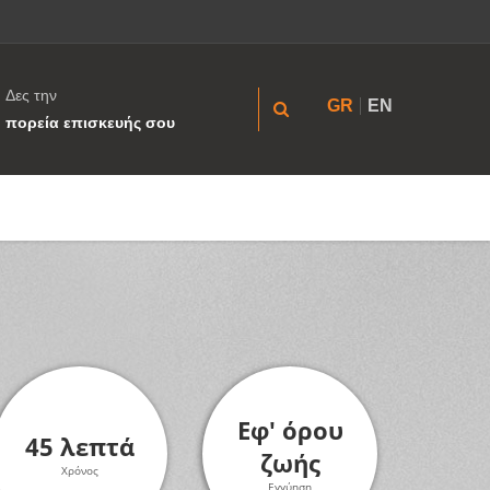
Δες την
GR
EN
πορεία επισκευής σου
Εφ' όρου
45 λεπτά
ζωής
Χρόνος
Εγγύηση