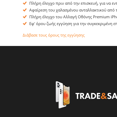
Πλήρη έλεγχο πριν από την επισκευή, για να ε
Αφαίρεση του χαλασμένου ανταλλακτικού από τ
Πλήρη έλεγχο του Αλλαγή Οθόνης Premium iPho
Εφ' όρου ζωής εγγύηση για την συγκεκριμένη επ
Διάβασε τους όρους της εγγύησης