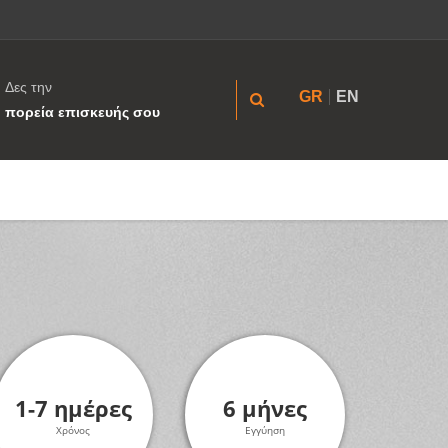
Δες την
GR
EN
πορεία επισκευής σου
1-7 ημέρες
6 μήνες
Χρόνος
Εγγύηση