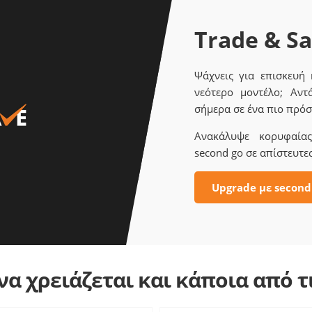
Trade & S
Ψάχνεις για επισκευή
νεότερο μοντέλο; Αντ
σήμερα σε ένα πιο πρόσ
Ανακάλυψε κορυφαίας 
second go σε απίστευτες
Upgrade με second
α χρειάζεται και κάποια από 