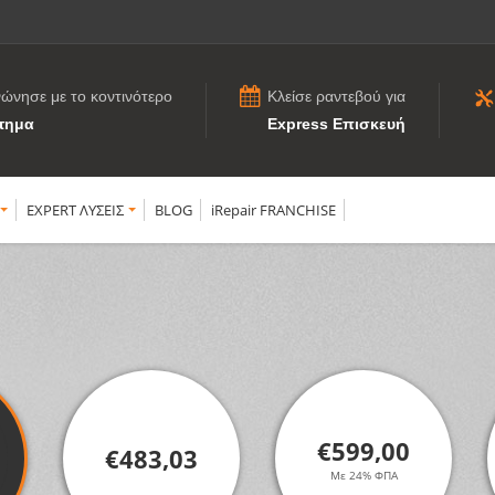
νώνησε με το κοντινότερο
Κλείσε ραντεβού για
τημα
Express Επισκευή
EXPERT ΛΥΣΕΙΣ
BLOG
iRepair FRANCHISE
€599,00
€483,03
Με 24% ΦΠΑ