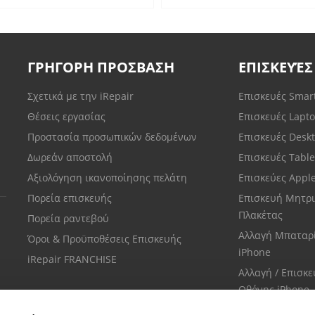
ΓΡΗΓΟΡΗ ΠΡΟΣΒΑΣΗ
ΕΠΙΣΚΕΥΈΣ
Σχετικά με την iRepair
Επισκευές Sma
Θέσεις εργασίας
Επισκευές Lapt
Προστασία προσωπικών δεδομένων
Επισκευές Desk
Δωρεάν αποστολή
Επισκευές Tabl
Αξιολόγηση ικανοποίησης πελάτη
Επισκεύες Appl
Πορεία επισκευής
Επισκευή Μητρι
Πλακέτας
Πορεία ραντεβού
Αλλαγή Μπαταρ
Όροι & Προϋποθέσεις Επισκευής
iPhone
iRepair FRANCHISE
Αλλαγή / Επισκ
Οθόνης iPhone