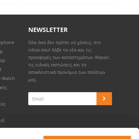
NEWSLETTER
rtphone
Όλα όσα δεν πρέπει να χάσεις, στο
inbox σου! Λάβε τα νέα και τις
op
προσφορές των καταστημάτων iRepair,
top
τις ειδικές εκπτώσεις και τα
et
αποκλειστικά προνόμια των πελάτων
e Watch
μας.
κής
ίας
ευή