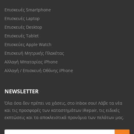
Επισκευές Smartphone
Επισκευές Laptop
Επισκευές Desktop
Επισκευές Tablet
Επισκεύες Apple Watch
Επισκευή Μητρικής Πλακέτας
Αλλαγή Μπαταρίας iPhone
Αλλαγή / Επισκευή Οθόνης iPhone
NEWSLETTER
Όλα όσα δεν πρέπει να χάσεις, στο inbox σου! Λάβε τα νέα
και τις προσφορές των καταστημάτων iRepair, τις ειδικές
εκπτώσεις και τα αποκλειστικά προνόμια των πελάτων μας.