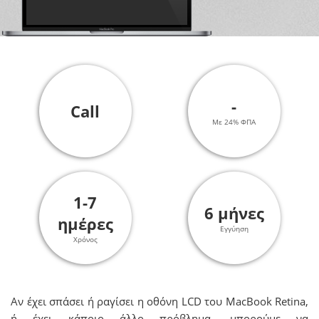
-
Call
Με 24% ΦΠΑ
1-7
6 μήνες
ημέρες
Εγγύηση
Χρόνος
Αν έχει σπάσει ή ραγίσει η οθόνη LCD του MacBook Retina,
ή έχει κάποιο άλλο πρόβλημα, μπορούμε να