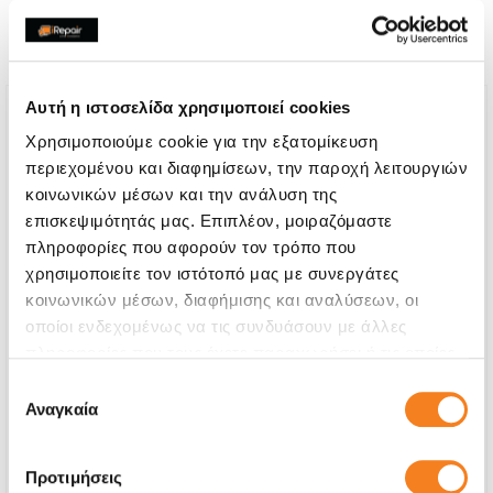
τις παρακάτω επισκευές:
Αυτή η ιστοσελίδα χρησιμοποιεί cookies
Χρησιμοποιούμε cookie για την εξατομίκευση
περιεχομένου και διαφημίσεων, την παροχή λειτουργιών
κοινωνικών μέσων και την ανάλυση της
επισκεψιμότητάς μας. Επιπλέον, μοιραζόμαστε
πληροφορίες που αφορούν τον τρόπο που
χρησιμοποιείτε τον ιστότοπό μας με συνεργάτες
κοινωνικών μέσων, διαφήμισης και αναλύσεων, οι
οποίοι ενδεχομένως να τις συνδυάσουν με άλλες
πληροφορίες που τους έχετε παραχωρήσει ή τις οποίες
έχουν συλλέξει σε σχέση με την από μέρους σας χρήση
Επιλογή
Αυθεντική Οθόνη Apple
των υπηρεσιών τους.
Αναγκαία
συγκατάθεσης
Call
Προτιμήσεις
Με 24% ΦΠΑ
-