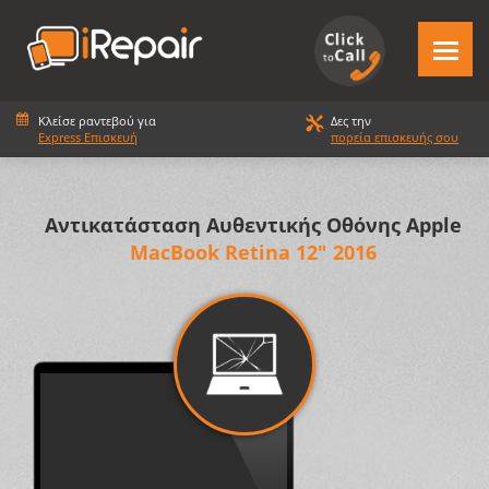
Κλείσε ραντεβού για
Δες την
Express Επισκευή
πορεία επισκευής σου
Αντικατάσταση Αυθεντικής Οθόνης Apple
MacBook Retina 12" 2016