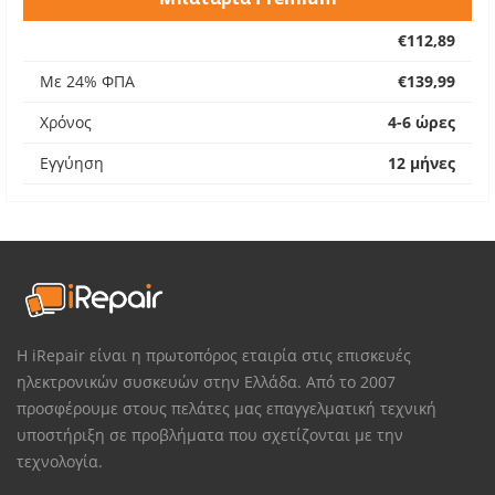
€112,89
Με 24% ΦΠΑ
€139,99
Χρόνος
4-6 ώρες
Εγγύηση
12 μήνες
Η iRepair είναι η πρωτοπόρος εταιρία στις επισκευές
ηλεκτρονικών συσκευών στην Ελλάδα. Από το 2007
προσφέρουμε στους πελάτες μας επαγγελματική τεχνική
υποστήριξη σε προβλήματα που σχετίζονται με την
τεχνολογία.