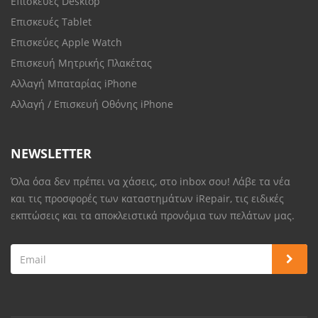
Επισκευές Desktop
Επισκευές Tablet
Επισκεύες Apple Watch
Επισκευή Μητρικής Πλακέτας
Αλλαγή Μπαταρίας iPhone
Αλλαγή / Επισκευή Οθόνης iPhone
NEWSLETTER
Όλα όσα δεν πρέπει να χάσεις, στο inbox σου! Λάβε τα νέα
και τις προσφορές των καταστημάτων iRepair, τις ειδικές
εκπτώσεις και τα αποκλειστικά προνόμια των πελάτων μας.