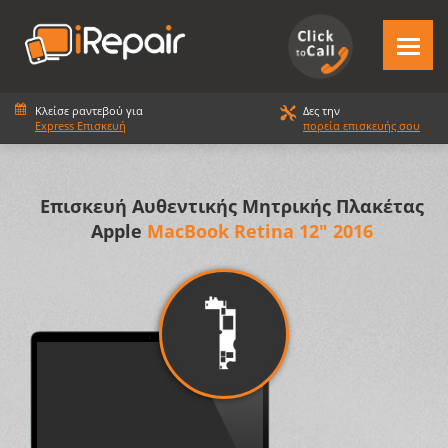
Κλείσε ραντεβού για
Δες την
Express Επισκευή
πορεία επισκευής σου
Επισκευή Αυθεντικής Μητρικής Πλακέτας
Apple
MacBook Retina 12" 2016