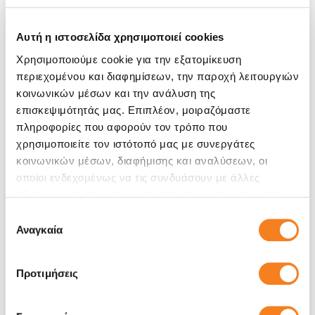
Αυτή η ιστοσελίδα χρησιμοποιεί cookies
Χρησιμοποιούμε cookie για την εξατομίκευση
περιεχομένου και διαφημίσεων, την παροχή λειτουργιών
κοινωνικών μέσων και την ανάλυση της
επισκεψιμότητάς μας. Επιπλέον, μοιραζόμαστε
πληροφορίες που αφορούν τον τρόπο που
χρησιμοποιείτε τον ιστότοπό μας με συνεργάτες
κοινωνικών μέσων, διαφήμισης και αναλύσεων, οι
οποίοι ενδεχομένως να τις συνδυάσουν με άλλες
Αυθεντική Οθόνη Apple
πληροφορίες που τους έχετε παραχωρήσει ή τις οποίες
έχουν συλλέξει σε σχέση με την από μέρους σας χρήση
Επιλογή
Call
των υπηρεσιών τους.
Αναγκαία
συγκατάθεσης
Με 24% ΦΠΑ
-
Χρόνος
1-7 ημέρες
Προτιμήσεις
Εγγύηση
6 μήνες