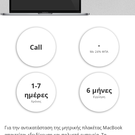
-
Call
Με 24% ΦΠΑ
1-7
6 μήνες
ημέρες
Εγγύηση
Χρόνος
Για την αντικατάσταση της μητρικής πλακέτας MacΒook
απαιτείται εξειδίκευση και πολυετή εμπειρία. Τα