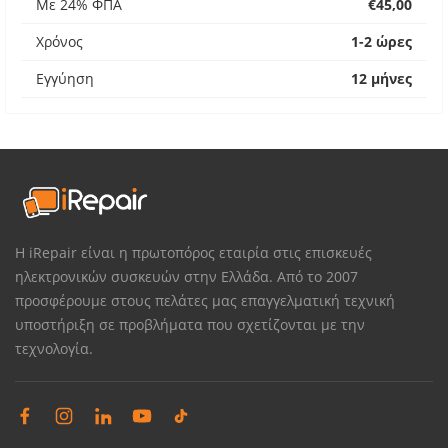
Με 24% ΦΠΑ
€45,00
Χρόνος
1-2 ώρες
Εγγύηση
12 μήνες
Η iRepair είναι η πρωτοπόρος εταιρία στις επισκευές
ηλεκτρονικών συσκευών στην Ελλάδα. Από το 2007
προσφέρουμε στους πελάτες μας επαγγελματική τεχνική
υποστήριξη σε προβλήματα που σχετίζονται με την
τεχνολογία.