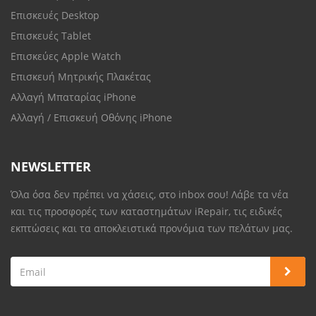
Επισκευές Desktop
Επισκευές Tablet
Επισκεύες Apple Watch
Επισκευή Μητρικής Πλακέτας
Αλλαγή Μπαταρίας iPhone
Αλλαγή / Επισκευή Οθόνης iPhone
NEWSLETTER
Όλα όσα δεν πρέπει να χάσεις, στο inbox σου! Λάβε τα νέα
και τις προσφορές των καταστημάτων iRepair, τις ειδικές
εκπτώσεις και τα αποκλειστικά προνόμια των πελάτων μας.