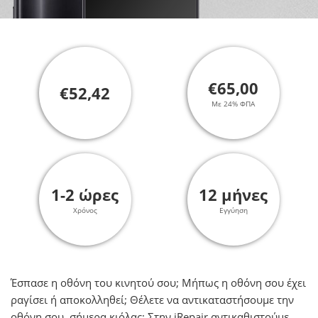
€65,00
€52,42
Με 24% ΦΠΑ
1-2 ώρες
12 μήνες
Χρόνος
Εγγύηση
Έσπασε η οθόνη του κινητού σου; Μήπως η οθόνη σου έχει
ραγίσει ή αποκολληθεί; Θέλετε να αντικαταστήσουμε την
οθόνη σου, σήμερα κιόλας; Στην iRepair αντικαθιστούμε