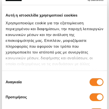
Αυτή η ιστοσελίδα χρησιμοποιεί cookies
Χρησιμοποιούμε cookie για την εξατομίκευση
περιεχομένου και διαφημίσεων, την παροχή λειτουργιών
κοινωνικών μέσων και την ανάλυση της
επισκεψιμότητάς μας. Επιπλέον, μοιραζόμαστε
πληροφορίες που αφορούν τον τρόπο που
χρησιμοποιείτε τον ιστότοπό μας με συνεργάτες
κοινωνικών μέσων, διαφήμισης και αναλύσεων, οι
οποίοι ενδεχομένως να τις συνδυάσουν με άλλες
πληροφορίες που τους έχετε παραχωρήσει ή τις οποίες
Αυθεντική Οθόνη
έχουν συλλέξει σε σχέση με την από μέρους σας χρήση
Επιλογή
Call
των υπηρεσιών τους.
Αναγκαία
συγκατάθεσης
Με 24% ΦΠΑ
-
Προτιμήσεις
Χρόνος
1-2 ώρες
Εγγύηση
12 μήνες