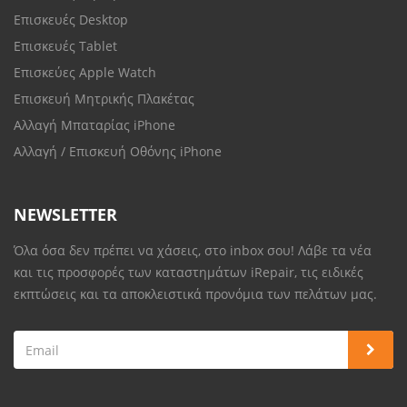
Επισκευές Desktop
Επισκευές Tablet
Επισκεύες Apple Watch
Επισκευή Μητρικής Πλακέτας
Αλλαγή Μπαταρίας iPhone
Αλλαγή / Επισκευή Οθόνης iPhone
NEWSLETTER
Όλα όσα δεν πρέπει να χάσεις, στο inbox σου! Λάβε τα νέα
και τις προσφορές των καταστημάτων iRepair, τις ειδικές
εκπτώσεις και τα αποκλειστικά προνόμια των πελάτων μας.