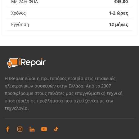
Με 24% ΦΠΑ
€45,00
Χρόνος
1-2 ώρες
Εγγύηση
12 μήνες
Η iRepair είναι η πρωτοπόρος εταιρία στις επισκευές
ηλεκτρονικών συσκευών στην Ελλάδα. Από το 2007
προσφέρουμε στους πελάτες μας επαγγελματική τεχνική
υποστήριξη σε προβλήματα που σχετίζονται με την
τεχνολογία.