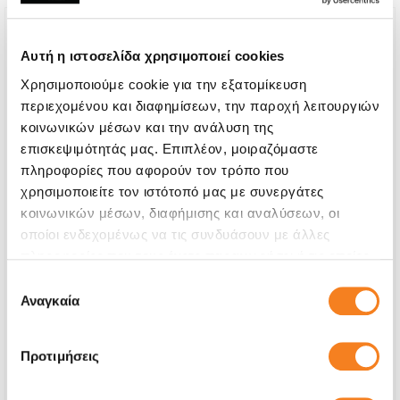
Αυτή η ιστοσελίδα χρησιμοποιεί cookies
Χρησιμοποιούμε cookie για την εξατομίκευση
περιεχομένου και διαφημίσεων, την παροχή λειτουργιών
κοινωνικών μέσων και την ανάλυση της
επισκεψιμότητάς μας. Επιπλέον, μοιραζόμαστε
πληροφορίες που αφορούν τον τρόπο που
χρησιμοποιείτε τον ιστότοπό μας με συνεργάτες
κοινωνικών μέσων, διαφήμισης και αναλύσεων, οι
οποίοι ενδεχομένως να τις συνδυάσουν με άλλες
πληροφορίες που τους έχετε παραχωρήσει ή τις οποίες
Αυθεντική Οθόνη
έχουν συλλέξει σε σχέση με την από μέρους σας χρήση
Επιλογή
Call
των υπηρεσιών τους.
Αναγκαία
συγκατάθεσης
Με 24% ΦΠΑ
-
Προτιμήσεις
Χρόνος
1-2 ώρες
Εγγύηση
12 μήνες