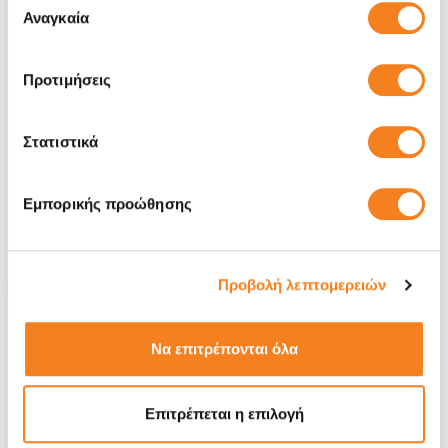
των υπηρεσιών τους.
Αναγκαία
συγκατάθεσης
Προτιμήσεις
Αυθεντική Οθόνη Apple
€216,92
Στατιστικά
Με 24% ΦΠΑ
€269,00
Εμπορικής προώθησης
Χρόνος
1-2 ημέρες
Εγγύηση
6 μήνες
Προβολή λεπτομερειών
Να επιτρέπονται όλα
Επιτρέπεται η επιλογή