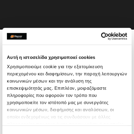
Η συσκευή σου μπορεί να
χρειάζεται και κάποια από
Αυτή η ιστοσελίδα χρησιμοποιεί cookies
τις παρακάτω επισκευές:
Χρησιμοποιούμε cookie για την εξατομίκευση
περιεχομένου και διαφημίσεων, την παροχή λειτουργιών
κοινωνικών μέσων και την ανάλυση της
επισκεψιμότητάς μας. Επιπλέον, μοιραζόμαστε
πληροφορίες που αφορούν τον τρόπο που
χρησιμοποιείτε τον ιστότοπό μας με συνεργάτες
κοινωνικών μέσων, διαφήμισης και αναλύσεων, οι
οποίοι ενδεχομένως να τις συνδυάσουν με άλλες
πληροφορίες που τους έχετε παραχωρήσει ή τις οποίες
έχουν συλλέξει σε σχέση με την από μέρους σας χρήση
Επιλογή