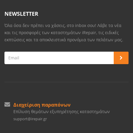
NEWSLETTER
Όλα όσα δεν πρέπει να χάσεις, στο inbox σου! Λάβε τα νέα
και τις προσφορές των καταστημάτων iRepair, τις ειδικές
εκπτώσεις και τα αποκλειστικά προνόμια των πελάτων μας.
Διαχείριση παραπόνων
Επίλυση θεμάτων εξυπηρέτησης καταστημάτων
support@irepair.gr