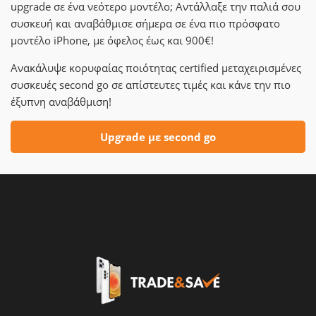
upgrade σε ένα νεότερο μοντέλο; Αντάλλαξε την παλιά σου
συσκευή και αναβάθμισε σήμερα σε ένα πιο πρόσφατο
μοντέλο iPhone, με όφελος έως και 900€!
Ανακάλυψε κορυφαίας ποιότητας certified μεταχειρισμένες
συσκευές second go σε απίστευτες τιμές και κάνε την πιο
έξυπνη αναβάθμιση!
Upgrade με second go