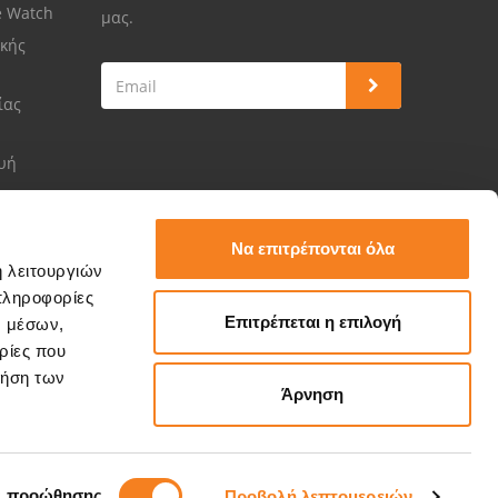
e Watch
μας.
κής
ίας
ευή
Να επιτρέπονται όλα
ή λειτουργιών
πληροφορίες
Επιτρέπεται η επιλογή
ν μέσων,
ρίες που
ρήση των
Άρνηση
ς προώθησης
Προβολή λεπτομερειών