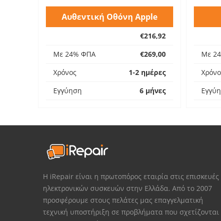
Αυθεντική Οθόνη Apple
€216,92
Με 24% ΦΠΑ
€269,00
Με 2
Χρόνος
1-2 ημέρες
Χρόνο
Εγγύηση
6 μήνες
Εγγύ
Η iRepair είναι η πρωτοπόρος εταιρία στις επισκευές
ηλεκτρονικών συσκευών στην Ελλάδα. Από το 2007
προσφέρουμε στους πελάτες μας επαγγελματική
τεχνική υποστήριξη σε προβλήματα που σχετίζονται