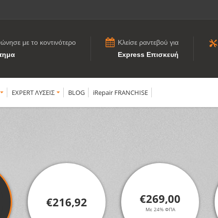
νώνησε με το κοντινότερο
Κλείσε ραντεβού για
τημα
Express Επισκευή
EXPERT ΛΥΣΕΙΣ
BLOG
iRepair FRANCHISE
€269,00
€216,92
Με 24% ΦΠΑ