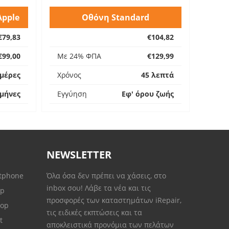
Apple
Οθόνη Standard
€79,83
€104,82
€99,00
Με 24% ΦΠΑ
€129,99
ημέρες
Χρόνος
45 λεπτά
 μήνες
Εγγύηση
Εφ' όρου ζωής
NEWSLETTER
rtphone
Όλα όσα δεν πρέπει να χάσεις, στο
inbox σου! Λάβε τα νέα και τις
op
προσφορές των καταστημάτων iRepair,
top
τις ειδικές εκπτώσεις και τα
et
αποκλειστικά προνόμια των πελάτων