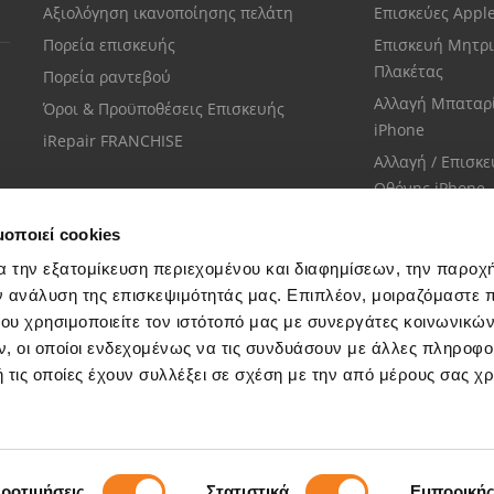
Αξιολόγηση ικανοποίησης πελάτη
Επισκεύες Appl
Πορεία επισκευής
Επισκευή Μητρι
Πλακέτας
Πορεία ραντεβού
Αλλαγή Μπαταρ
Όροι & Προϋποθέσεις Επισκευής
iPhone
iRepair FRANCHISE
Αλλαγή / Επισκ
Οθόνης iPhone
μοποιεί cookies
α την εξατομίκευση περιεχομένου και διαφημίσεων, την παροχ
ν ανάλυση της επισκεψιμότητάς μας. Επιπλέον, μοιραζόμαστε 
ου χρησιμοποιείτε τον ιστότοπό μας με συνεργάτες κοινωνικώ
Εξυπηρέτηση πελατών
, οι οποίοι ενδεχομένως να τις συνδυάσουν με άλλες πληροφο
Μίλησε με το πιο κοντινό σου κατάστημα
 τις οποίες έχουν συλλέξει σε σχέση με την από μέρους σας χ
ροτιμήσεις
Στατιστικά
Εμπορική