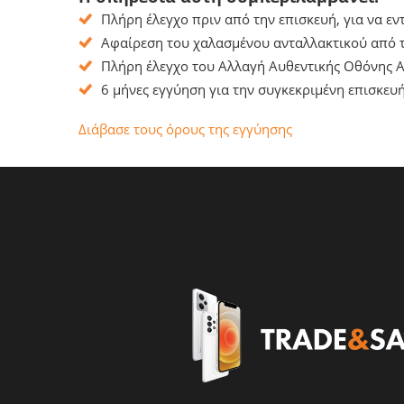
Πλήρη έλεγχο πριν από την επισκευή, για να ε
Αφαίρεση του χαλασμένου ανταλλακτικού από το
Πλήρη έλεγχο του Αλλαγή Αυθεντικής Οθόνης Ap
6 μήνες εγγύηση για την συγκεκριμένη επισκευή
Διάβασε τους όρους της εγγύησης