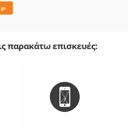
 go
τις παρακάτω επισκευές: