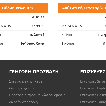
Οθόνη Premium
Αυθεντική Μπαταρία 
€161,27
4% ΦΠΑ
€199,99
Με 24% ΦΠΑ
ς
45 λεπτά
Χρόνος
1-2 
ηση
Εφ' όρου ζωής
Εγγύηση
6
ΓΡΗΓΟΡΗ ΠΡΟΣΒΑΣΗ
ΕΠΙΣΚΕΥΈΣ
Σχετικά με την iRepair
Επισκευές Sma
Θέσεις εργασίας
Επισκευές Lapt
Προστασία προσωπικών δεδομένων
Επισκευές Desk
Δωρεάν αποστολή
Επισκευές Tabl