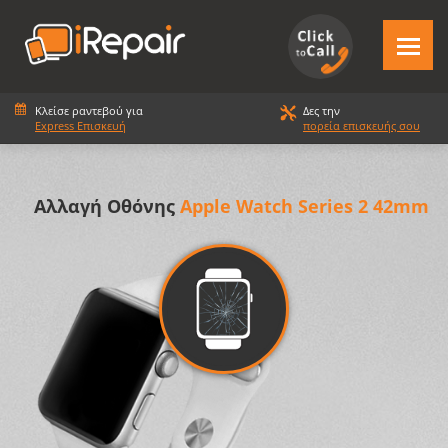
Κλείσε ραντεβού για
Δες την
Express Επισκευή
πορεία επισκευής σου
Αλλαγή Οθόνης
Apple Watch Series 2 42mm