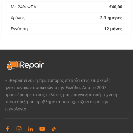
Με 24% ΦΠΑ
€40,00
Χρόνος
2-3 ημέρες
Εγγύηση
12 μήνες
Η iRepair είναι η πρωτοπόρος εταιρία στις επισκευές
ηλεκτρονικών συσκευών στην Ελλάδα. Από το 2007
προσφέρουμε στους πελάτες μας επαγγελματική τεχνική
υποστήριξη σε προβλήματα που σχετίζονται με την
τεχνολογία.