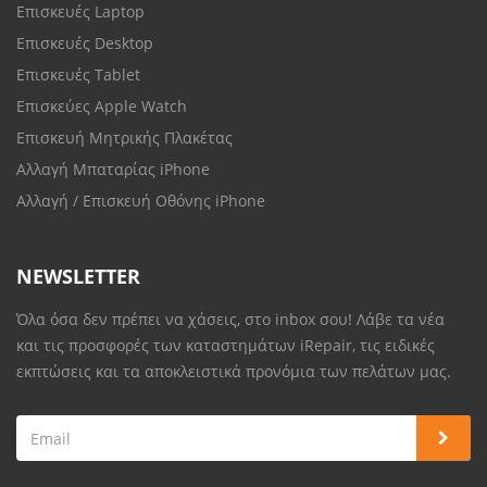
Επισκευές Laptop
Επισκευές Desktop
Επισκευές Tablet
Επισκεύες Apple Watch
Επισκευή Μητρικής Πλακέτας
Αλλαγή Μπαταρίας iPhone
Αλλαγή / Επισκευή Οθόνης iPhone
NEWSLETTER
Όλα όσα δεν πρέπει να χάσεις, στο inbox σου! Λάβε τα νέα
και τις προσφορές των καταστημάτων iRepair, τις ειδικές
εκπτώσεις και τα αποκλειστικά προνόμια των πελάτων μας.