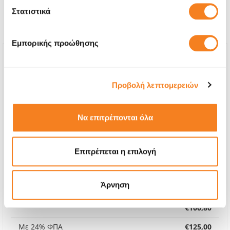
χρειάζεται και κάποια από
Στατιστικά
τις παρακάτω επισκευές:
Εμπορικής προώθησης
Προβολή λεπτομερειών
Να επιτρέπονται όλα
Επιτρέπεται η επιλογή
Άρνηση
Οθόνη
€100,80
Με 24% ΦΠΑ
€125,00