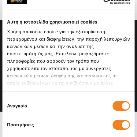
Upgrade με second go
Αυτή η ιστοσελίδα χρησιμοποιεί cookies
Χρησιμοποιούμε cookie για την εξατομίκευση
περιεχομένου και διαφημίσεων, την παροχή λειτουργιών
κοινωνικών μέσων και την ανάλυση της
επισκεψιμότητάς μας. Επιπλέον, μοιραζόμαστε
πληροφορίες που αφορούν τον τρόπο που
χρησιμοποιείτε τον ιστότοπό μας με συνεργάτες
κοινωνικών μέσων, διαφήμισης και αναλύσεων, οι
οποίοι ενδεχομένως να τις συνδυάσουν με άλλες
πληροφορίες που τους έχετε παραχωρήσει ή τις οποίες
έχουν συλλέξει σε σχέση με την από μέρους σας χρήση
Επιλογή
των υπηρεσιών τους.
Αναγκαία
συγκατάθεσης
Η συσκευή σου μπορεί να
Προτιμήσεις