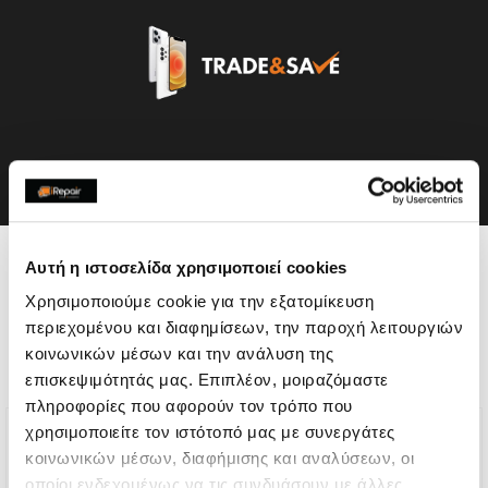
Η συσκευή σου μπορεί να
Αυτή η ιστοσελίδα χρησιμοποιεί cookies
Χρησιμοποιούμε cookie για την εξατομίκευση
χρειάζεται και κάποια από
περιεχομένου και διαφημίσεων, την παροχή λειτουργιών
τις παρακάτω επισκευές:
κοινωνικών μέσων και την ανάλυση της
επισκεψιμότητάς μας. Επιπλέον, μοιραζόμαστε
πληροφορίες που αφορούν τον τρόπο που
χρησιμοποιείτε τον ιστότοπό μας με συνεργάτες
κοινωνικών μέσων, διαφήμισης και αναλύσεων, οι
οποίοι ενδεχομένως να τις συνδυάσουν με άλλες