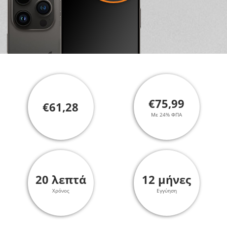
€75,99
€61,28
Με 24% ΦΠΑ
20 λεπτά
12 μήνες
Χρόνος
Εγγύηση