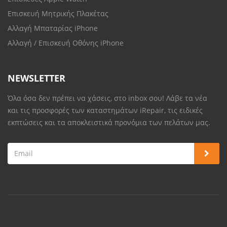
Επισκευή Μητρικής Πλακέτας
Αλλαγή Μπαταρίας iPhone
Αλλαγή / Επισκευή Οθόνης iPhone
NEWSLETTER
Όλα όσα δεν πρέπει να χάσεις, στο inbox σου! Λάβε τα νέα
και τις προσφορές των καταστημάτων iRepair, τις ειδικές
εκπτώσεις και τα αποκλειστικά προνόμια των πελάτων μας.