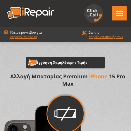
Κλείσε ραντεβού για
Δες την
Express Επισκευή
πορεία επισκευής σου
Εγγύηση Χαμηλότερης Τιμής
Αλλαγή Μπαταρίας Premium
iPhone
15 Pro
Max