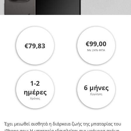
€99,00
€79,83
Με 24% ΦΠΑ
1-2
6 μήνες
ημέρες
Εγγύηση
Χρόνος
Έχει μειωθεί αισθητά η διάρκεια ζωής της μπαταρίας του
iPhone σου; H μπαταρία εξαντλείται πιο γρήγορα ακόμη