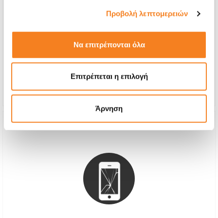
Προβολή λεπτομερειών
Αυθεντική Οθόνη Apple
€418,52
Να επιτρέπονται όλα
Με 24% ΦΠΑ
€519,00
Χρόνος
1-2 ημέρες
Επιτρέπεται η επιλογή
Εγγύηση
6 μήνες
Άρνηση