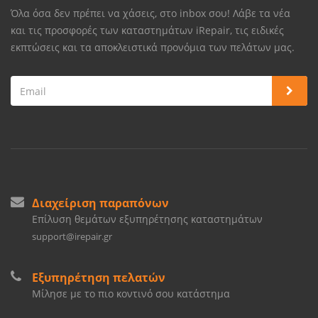
Όλα όσα δεν πρέπει να χάσεις, στο inbox σου! Λάβε τα νέα
και τις προσφορές των καταστημάτων iRepair, τις ειδικές
εκπτώσεις και τα αποκλειστικά προνόμια των πελάτων μας.
Διαχείριση παραπόνων
Επίλυση θεμάτων εξυπηρέτησης καταστημάτων
support@irepair.gr
Εξυπηρέτηση πελατών
Μίλησε με το πιο κοντινό σου κατάστημα