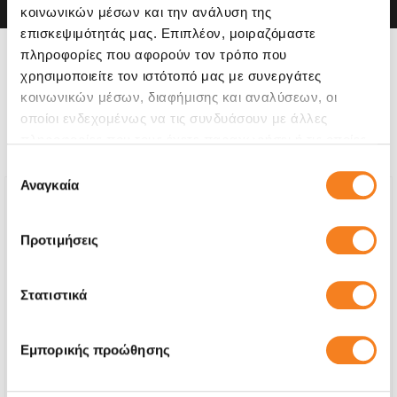
κοινωνικών μέσων και την ανάλυση της
επισκεψιμότητάς μας. Επιπλέον, μοιραζόμαστε
πληροφορίες που αφορούν τον τρόπο που
Η συσκευή σου μπορεί να
χρησιμοποιείτε τον ιστότοπό μας με συνεργάτες
χρειάζεται και κάποια από
κοινωνικών μέσων, διαφήμισης και αναλύσεων, οι
οποίοι ενδεχομένως να τις συνδυάσουν με άλλες
τις παρακάτω επισκευές:
πληροφορίες που τους έχετε παραχωρήσει ή τις οποίες
έχουν συλλέξει σε σχέση με την από μέρους σας χρήση
Επιλογή
των υπηρεσιών τους.
Αναγκαία
συγκατάθεσης
Προτιμήσεις
Στατιστικά
Εμπορικής προώθησης