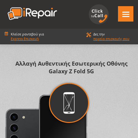
Κλείσε ραντεβού για
Δες την
Express Επισκευή
πορεία επισκευής σου
Αλλαγή Αυθεντικής Εσωτερικής Οθόνης
Galaxy Z Fold 5G