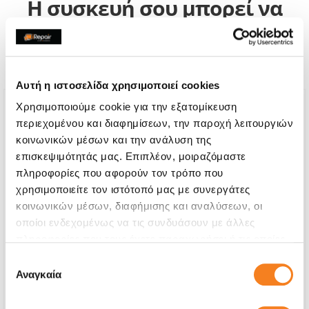
Η συσκευή σου μπορεί να
χρειάζεται και κάποια από
τις παρακάτω επισκευές:
Αυτή η ιστοσελίδα χρησιμοποιεί cookies
Χρησιμοποιούμε cookie για την εξατομίκευση
περιεχομένου και διαφημίσεων, την παροχή λειτουργιών
κοινωνικών μέσων και την ανάλυση της
επισκεψιμότητάς μας. Επιπλέον, μοιραζόμαστε
πληροφορίες που αφορούν τον τρόπο που
χρησιμοποιείτε τον ιστότοπό μας με συνεργάτες
κοινωνικών μέσων, διαφήμισης και αναλύσεων, οι
οποίοι ενδεχομένως να τις συνδυάσουν με άλλες
πληροφορίες που τους έχετε παραχωρήσει ή τις οποίες
έχουν συλλέξει σε σχέση με την από μέρους σας χρήση
Επιλογή
των υπηρεσιών τους.
Αναγκαία
συγκατάθεσης
Αυθεντική Οθόνη