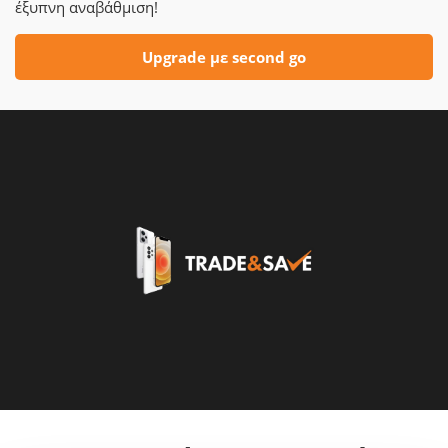
έξυπνη αναβάθμιση!
Upgrade με second go