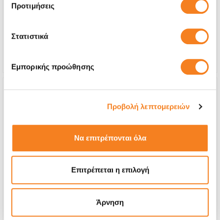
Call
Προτιμήσεις
Με 24% ΦΠΑ
-
Στατιστικά
Χρόνος
2-3 ώρες
Εγγύηση
12 μήνες
Εμπορικής προώθησης
Προβολή λεπτομερειών
Να επιτρέπονται όλα
Επιτρέπεται η επιλογή
Άρνηση
Αυθεντική Εσωτερική Οθόνη