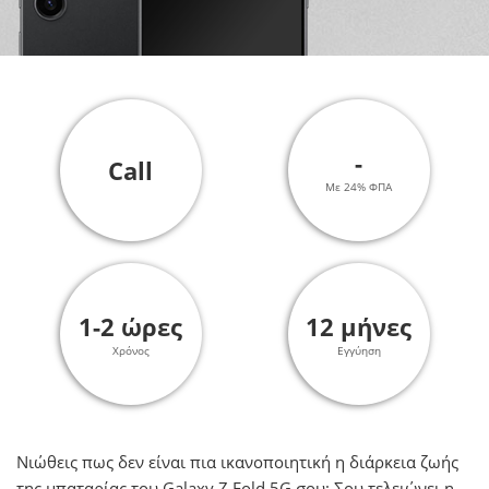
-
Call
Με 24% ΦΠΑ
1-2 ώρες
12 μήνες
Χρόνος
Εγγύηση
Νιώθεις πως δεν είναι πια ικανοποιητική η διάρκεια ζωής
της μπαταρίας του Galaxy Z Fold 5G σου; Σου τελειώνει η