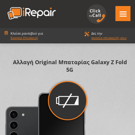
Κλείσε ραντεβού για
Δες την
Express Επισκευή
πορεία επισκευής σου
Αλλαγή Original Μπαταρίας Galaxy Z Fold
5G