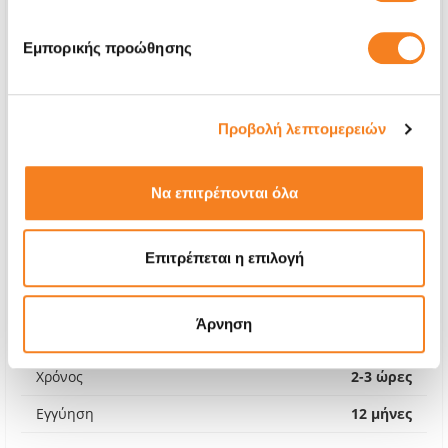
Εμπορικής προώθησης
Προβολή λεπτομερειών
Να επιτρέπονται όλα
Επιτρέπεται η επιλογή
Αυθεντική Εσωτερική Οθόνη
Call
Άρνηση
Με 24% ΦΠΑ
-
Χρόνος
2-3 ώρες
Εγγύηση
12 μήνες