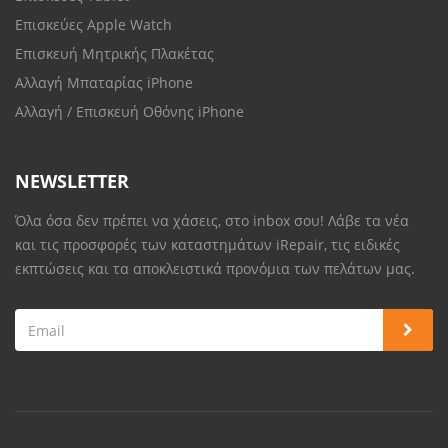
Επισκεύες Apple Watch
Επισκευή Μητρικής Πλακέτας
Αλλαγή Μπαταρίας iPhone
Αλλαγή / Επισκευή Οθόνης iPhone
NEWSLETTER
Όλα όσα δεν πρέπει να χάσεις, στο inbox σου! Λάβε τα νέα
και τις προσφορές των καταστημάτων iRepair, τις ειδικές
εκπτώσεις και τα αποκλειστικά προνόμια των πελάτων μας.