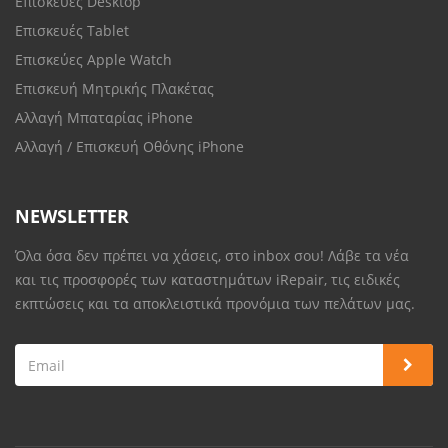
Επισκευές Desktop
Επισκευές Tablet
Επισκεύες Apple Watch
Επισκευή Μητρικής Πλακέτας
Αλλαγή Μπαταρίας iPhone
Αλλαγή / Επισκευή Οθόνης iPhone
NEWSLETTER
Όλα όσα δεν πρέπει να χάσεις, στο inbox σου! Λάβε τα νέα
και τις προσφορές των καταστημάτων iRepair, τις ειδικές
εκπτώσεις και τα αποκλειστικά προνόμια των πελάτων μας.