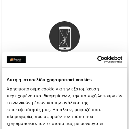
Αυθεντική Οθόνη
Αυτή η ιστοσελίδα χρησιμοποιεί cookies
€72,58
Χρησιμοποιούμε cookie για την εξατομίκευση
περιεχομένου και διαφημίσεων, την παροχή λειτουργιών
Με 24% ΦΠΑ
€90,00
κοινωνικών μέσων και την ανάλυση της
επισκεψιμότητάς μας. Επιπλέον, μοιραζόμαστε
Χρόνος
2-4 ώρες
πληροφορίες που αφορούν τον τρόπο που
Εγγύηση
12 μήνες
χρησιμοποιείτε τον ιστότοπό μας με συνεργάτες