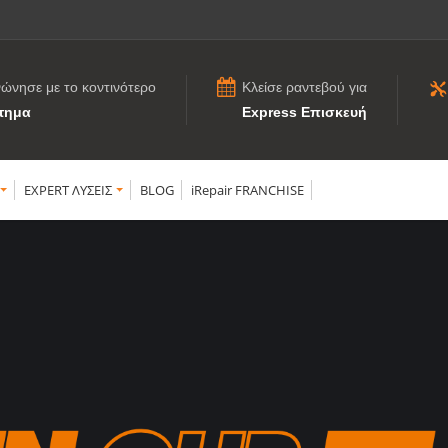
νώνησε με το κοντινότερο
Κλείσε ραντεβού για
τημα
Express Επισκευή
EXPERT ΛΥΣΕΙΣ
BLOG
iRepair FRANCHISE