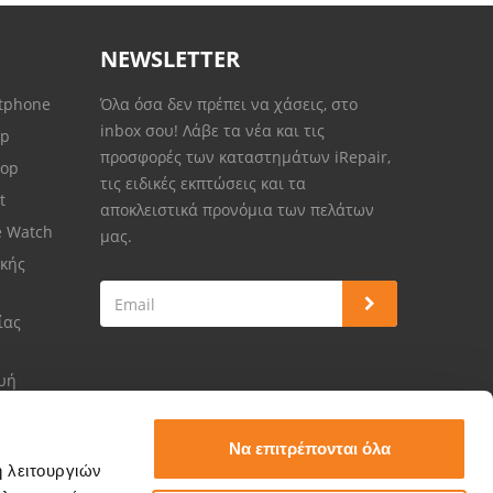
NEWSLETTER
rtphone
Όλα όσα δεν πρέπει να χάσεις, στο
inbox σου! Λάβε τα νέα και τις
op
προσφορές των καταστημάτων iRepair,
top
τις ειδικές εκπτώσεις και τα
et
αποκλειστικά προνόμια των πελάτων
e Watch
μας.
κής
ίας
ευή
Να επιτρέπονται όλα
ή λειτουργιών