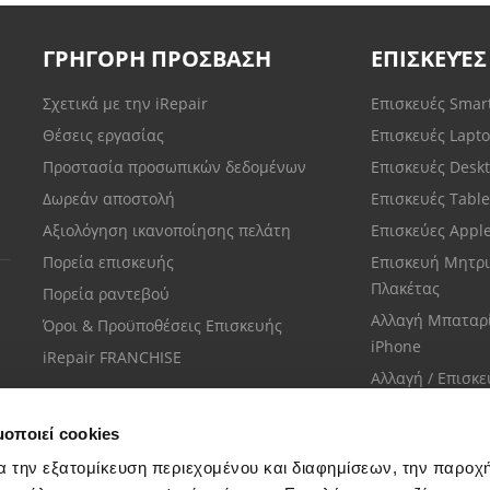
ΓΡΗΓΟΡΗ ΠΡΟΣΒΑΣΗ
ΕΠΙΣΚΕΥΈΣ
Σχετικά με την iRepair
Επισκευές Sma
Θέσεις εργασίας
Επισκευές Lapt
Προστασία προσωπικών δεδομένων
Επισκευές Desk
Δωρεάν αποστολή
Επισκευές Tabl
Αξιολόγηση ικανοποίησης πελάτη
Επισκεύες Appl
Πορεία επισκευής
Επισκευή Μητρι
Πλακέτας
Πορεία ραντεβού
Αλλαγή Μπαταρ
Όροι & Προϋποθέσεις Επισκευής
iPhone
iRepair FRANCHISE
Αλλαγή / Επισκ
Οθόνης iPhone
μοποιεί cookies
α την εξατομίκευση περιεχομένου και διαφημίσεων, την παροχ