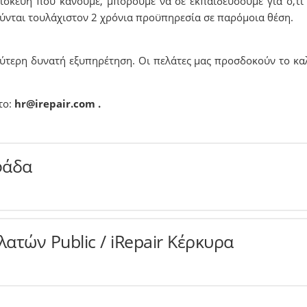
πισκευή που κάνουμε, μπορούμε να σε εκπαιδεύσουμε για ό,τι δ
ύνται τουλάχιστον 2 χρόνια προϋπηρεσία σε παρόμοια θέση.
χύτερη δυνατή εξυπηρέτηση. Οι πελάτες μας προσδοκούν το κα
το:
hr@irepair.com
.
υφάδα
τών Public / iRepair Κέρκυρα