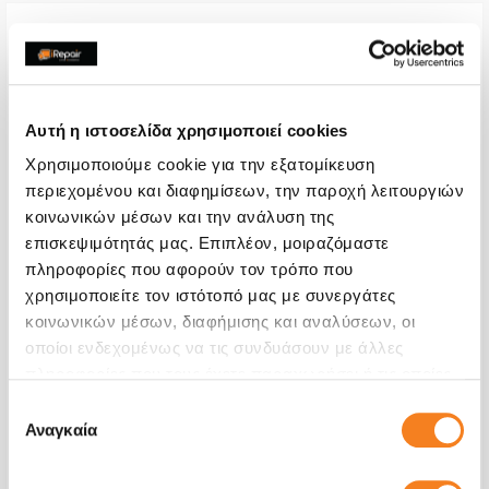
Αυτή η ιστοσελίδα χρησιμοποιεί cookies
Χρησιμοποιούμε cookie για την εξατομίκευση
περιεχομένου και διαφημίσεων, την παροχή λειτουργιών
κοινωνικών μέσων και την ανάλυση της
επισκεψιμότητάς μας. Επιπλέον, μοιραζόμαστε
πληροφορίες που αφορούν τον τρόπο που
χρησιμοποιείτε τον ιστότοπό μας με συνεργάτες
Μπαταρία Premium
κοινωνικών μέσων, διαφήμισης και αναλύσεων, οι
οποίοι ενδεχομένως να τις συνδυάσουν με άλλες
Call
πληροφορίες που τους έχετε παραχωρήσει ή τις οποίες
Με 24% ΦΠΑ
-
έχουν συλλέξει σε σχέση με την από μέρους σας χρήση
Επιλογή
των υπηρεσιών τους.
Αναγκαία
Χρόνος
1-2 ώρες
συγκατάθεσης
Εγγύηση
12 μήνες