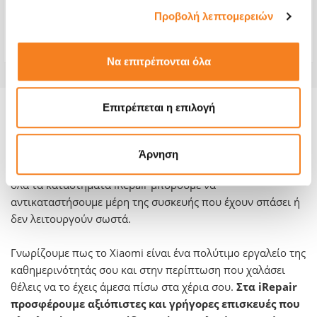
Χρόνος
1-2 ώρες
Προβολή λεπτομερειών
Εγγύηση
-
Να επιτρέπονται όλα
Επιτρέπεται η επιλογή
Πληροφορίες για το μοντέλο και την
επισκευή του:
Άρνηση
Όποιο πρόβλημα κι αν αντιμετωπίζεις με το Xiaomi σου, σε
όλα τα καταστήματα iRepair μπορούμε να
αντικαταστήσουμε μέρη της συσκευής που έχουν σπάσει ή
δεν λειτουργούν σωστά.
Γνωρίζουμε πως το Xiaomi είναι ένα πολύτιμο εργαλείο της
καθημερινότητάς σου και στην περίπτωση που χαλάσει
θέλεις να το έχεις άμεσα πίσω στα χέρια σου.
Στα iRepair
προσφέρουμε αξιόπιστες και γρήγορες επισκευές που