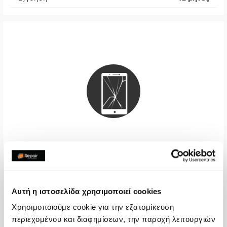
Μπαταρία Premium
€36,29
Αυτή η ιστοσελίδα χρησιμοποιεί cookies
Με 24% ΦΠΑ
€45,00
Χρησιμοποιούμε cookie για την εξατομίκευση
περιεχομένου και διαφημίσεων, την παροχή λειτουργιών
Χρόνος
1-2 ώρες