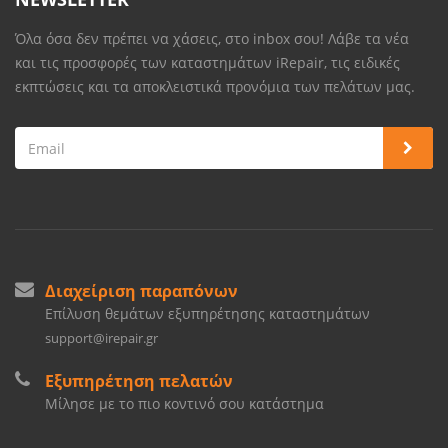
Όλα όσα δεν πρέπει να χάσεις, στο inbox σου! Λάβε τα νέα
και τις προσφορές των καταστημάτων iRepair, τις ειδικές
εκπτώσεις και τα αποκλειστικά προνόμια των πελάτων μας.
Διαχείριση παραπόνων
Επίλυση θεμάτων εξυπηρέτησης καταστημάτων
support@irepair.gr
Εξυπηρέτηση πελατών
Μίλησε με το πιο κοντινό σου κατάστημα