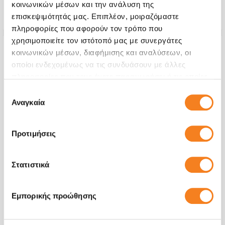
κοινωνικών μέσων και την ανάλυση της
Εγγύηση
12 μήνες
επισκεψιμότητάς μας. Επιπλέον, μοιραζόμαστε
πληροφορίες που αφορούν τον τρόπο που
χρησιμοποιείτε τον ιστότοπό μας με συνεργάτες
κοινωνικών μέσων, διαφήμισης και αναλύσεων, οι
οποίοι ενδεχομένως να τις συνδυάσουν με άλλες
πληροφορίες που τους έχετε παραχωρήσει ή τις οποίες
έχουν συλλέξει σε σχέση με την από μέρους σας χρήση
Επιλογή
των υπηρεσιών τους.
Αναγκαία
συγκατάθεσης
Προτιμήσεις
Στατιστικά
Πίσω Όψη
Εμπορικής προώθησης
€36,29
Με 24% ΦΠΑ
€45,00