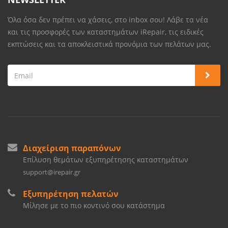
Όλα όσα δεν πρέπει να χάσεις, στο inbox σου! Λάβε τα νέα
και τις προσφορές των καταστημάτων iRepair, τις ειδικές
εκπτώσεις και τα αποκλειστικά προνόμια των πελάτων μας.
Διαχείριση παραπόνων
Επίλυση θεμάτων εξυπηρέτησης καταστημάτων
support@irepair.gr
Εξυπηρέτηση πελατών
Μίλησε με το πιο κοντινό σου κατάστημα