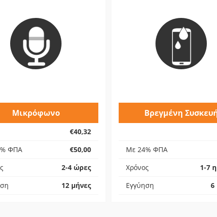
Μικρόφωνο
Βρεγμένη Συσκευ
€40,32
4% ΦΠΑ
€50,00
Με 24% ΦΠΑ
ς
2-4 ώρες
Χρόνος
1-7 
ηση
12 μήνες
Εγγύηση
6