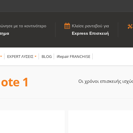
νώνησε με το κοντινότερο
Κλείσε ραντεβού για
τημα
Express Επισκευή
EXPERT ΛΥΣΕΙΣ
BLOG
iRepair FRANCHISE
ote 1
Οι χρόνοι επισκευής ισχ