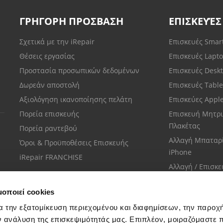
ΓΡΗΓΟΡΗ ΠΡΟΣΒΑΣΗ
ΕΠΙΣΚΕΥΈΣ
Σχετικά με την iRepair
Επισκευές Sma
Θέσεις εργασίας
Επισκευές Lapt
Προστασία προσωπικών δεδομένων
Επισκευές Desk
Δωρεάν αποστολή
Επισκευές Tabl
Αξιολόγηση ικανοποίησης πελάτη
Επισκεύες Appl
Πορεία επισκευής
Επισκευή Μητρι
Πλακέτας
Πορεία ραντεβού
Αλλαγή Μπαταρ
Όροι & Προϋποθέσεις Επισκευής
iPhone
iRepair FRANCHISE
Αλλαγή / Επισκ
Οθόνης iPhone
μοποιεί cookies
α την εξατομίκευση περιεχομένου και διαφημίσεων, την παροχ
ν ανάλυση της επισκεψιμότητάς μας. Επιπλέον, μοιραζόμαστε 