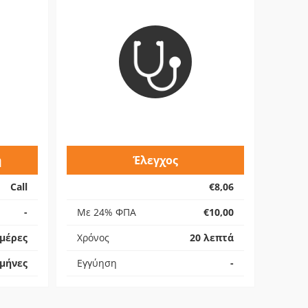
ή
Έλεγχος
Call
€8,06
-
Με 24% ΦΠΑ
€10,00
ημέρες
Χρόνος
20 λεπτά
 μήνες
Εγγύηση
-