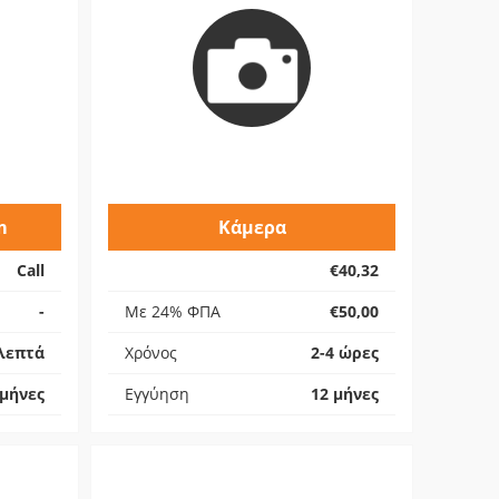
m
Κάμερα
Call
€40,32
-
Με 24% ΦΠΑ
€50,00
λεπτά
Χρόνος
2-4 ώρες
 μήνες
Εγγύηση
12 μήνες