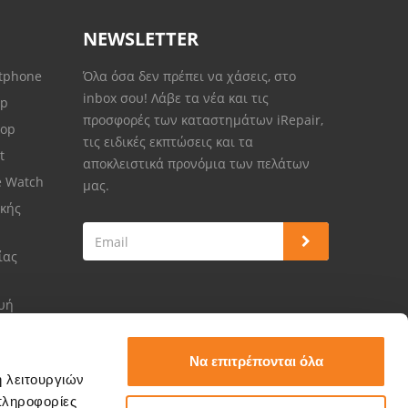
NEWSLETTER
rtphone
Όλα όσα δεν πρέπει να χάσεις, στο
inbox σου! Λάβε τα νέα και τις
op
προσφορές των καταστημάτων iRepair,
top
τις ειδικές εκπτώσεις και τα
et
αποκλειστικά προνόμια των πελάτων
e Watch
μας.
κής
ίας
ευή
Να επιτρέπονται όλα
ή λειτουργιών
πληροφορίες