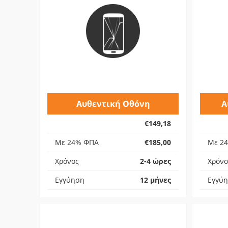
Αυθεντική Οθόνη
Α
€149,18
Με 24% ΦΠΑ
€185,00
Με 2
Χρόνος
2-4 ώρες
Χρόνο
Εγγύηση
12 μήνες
Εγγύ