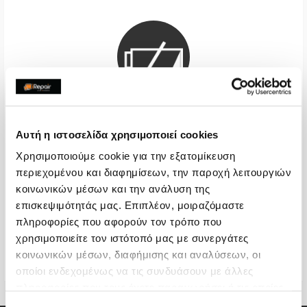
Αυτή η ιστοσελίδα χρησιμοποιεί cookies
Μπαταρία Premium
Χρησιμοποιούμε cookie για την εξατομίκευση
περιεχομένου και διαφημίσεων, την παροχή λειτουργιών
Call
κοινωνικών μέσων και την ανάλυση της
επισκεψιμότητάς μας. Επιπλέον, μοιραζόμαστε
Με 24% ΦΠΑ
-
πληροφορίες που αφορούν τον τρόπο που
Χρόνος
4-6 ώρες
χρησιμοποιείτε τον ιστότοπό μας με συνεργάτες
κοινωνικών μέσων, διαφήμισης και αναλύσεων, οι
Εγγύηση
12 μήνες
οποίοι ενδεχομένως να τις συνδυάσουν με άλλες
πληροφορίες που τους έχετε παραχωρήσει ή τις οποίες
έχουν συλλέξει σε σχέση με την από μέρους σας χρήση