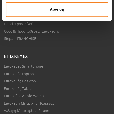
Δωρεάν αποστολή
Αξιολόγηση ικανοποίησης πελάτη
Άρνηση
Πορεία επισκευής
Πορεία ραντεβού
Όροι & Προϋποθέσεις Επισκευής
iRepair FRANCHISE
ΕΠΙΣΚΕΥΈΣ
Επισκευές Smartphone
Επισκευές Laptop
Επισκευές Desktop
Επισκευές Tablet
Επισκεύες Apple Watch
Επισκευή Μητρικής Πλακέτας
Αλλαγή Μπαταρίας iPhone