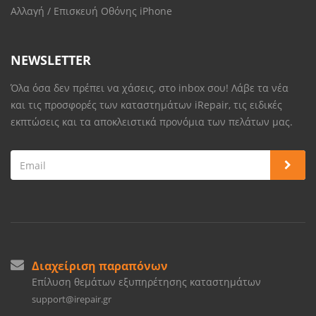
Αλλαγή / Επισκευή Οθόνης iPhone
NEWSLETTER
Όλα όσα δεν πρέπει να χάσεις, στο inbox σου! Λάβε τα νέα
και τις προσφορές των καταστημάτων iRepair, τις ειδικές
εκπτώσεις και τα αποκλειστικά προνόμια των πελάτων μας.
Διαχείριση παραπόνων
Επίλυση θεμάτων εξυπηρέτησης καταστημάτων
support@irepair.gr