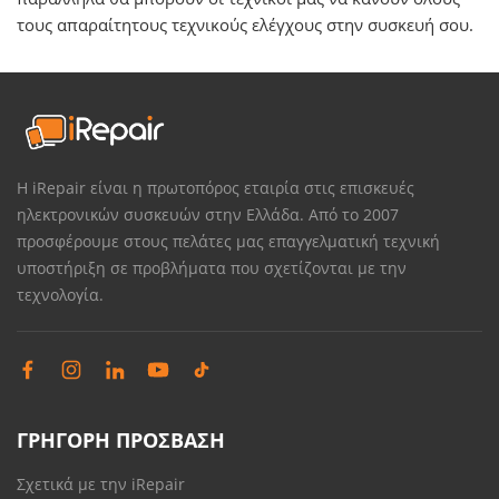
τους απαραίτητους τεχνικούς ελέγχους στην συσκευή σου.
Η iRepair είναι η πρωτοπόρος εταιρία στις επισκευές
ηλεκτρονικών συσκευών στην Ελλάδα. Από το 2007
προσφέρουμε στους πελάτες μας επαγγελματική τεχνική
υποστήριξη σε προβλήματα που σχετίζονται με την
τεχνολογία.
ΓΡΗΓΟΡΗ ΠΡΟΣΒΑΣΗ
Σχετικά με την iRepair