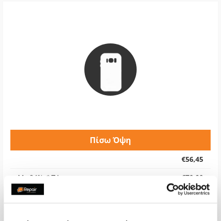
Πίσω Όψη
€56,45
Με 24% ΦΠΑ
€70,00
Χρόνος
2-4 ώρες
Εγγύηση
-