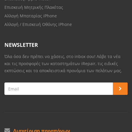
Επισκευή Μητρικής Πλακέτας
Αλλαγή Μπαταρίας iPhone
Αλλαγή / Επισκευή Οθόνης iPhone
NEWSLETTER
Όλα όσα δεν πρέπει να χάσεις, στο inbox σου! Λάβε τα νέα
και τις προσφορές των καταστημάτων iRepair, τις ειδικές
εκπτώσεις και τα αποκλειστικά προνόμια των πελάτων μας.
Διαχείριση παραπόνων