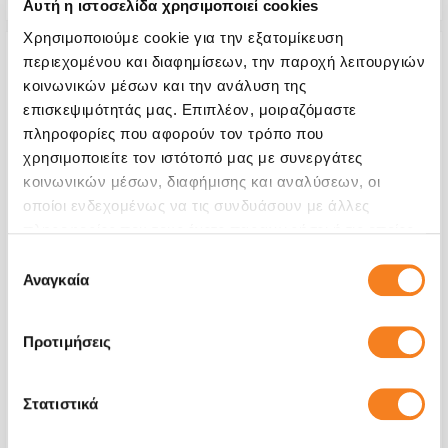
Αυτή η ιστοσελίδα χρησιμοποιεί cookies
Χρησιμοποιούμε cookie για την εξατομίκευση
περιεχομένου και διαφημίσεων, την παροχή λειτουργιών
κοινωνικών μέσων και την ανάλυση της
επισκεψιμότητάς μας. Επιπλέον, μοιραζόμαστε
πληροφορίες που αφορούν τον τρόπο που
χρησιμοποιείτε τον ιστότοπό μας με συνεργάτες
κοινωνικών μέσων, διαφήμισης και αναλύσεων, οι
οποίοι ενδεχομένως να τις συνδυάσουν με άλλες
πληροφορίες που τους έχετε παραχωρήσει ή τις οποίες
έχουν συλλέξει σε σχέση με την από μέρους σας χρήση
Επιλογή
των υπηρεσιών τους.
Αναγκαία
συγκατάθεσης
Έλεγχος
Προτιμήσεις
€8,06
Με 24% ΦΠΑ
€10,00
Στατιστικά
Χρόνος
20 λεπτά