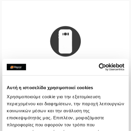
Πίσω Όψη
Αυτή η ιστοσελίδα χρησιμοποιεί cookies
Call
Χρησιμοποιούμε cookie για την εξατομίκευση
περιεχομένου και διαφημίσεων, την παροχή λειτουργιών
Με 24% ΦΠΑ
-
κοινωνικών μέσων και την ανάλυση της
Χρόνος
2-4 ώρες
επισκεψιμότητάς μας. Επιπλέον, μοιραζόμαστε
πληροφορίες που αφορούν τον τρόπο που
Εγγύηση
-