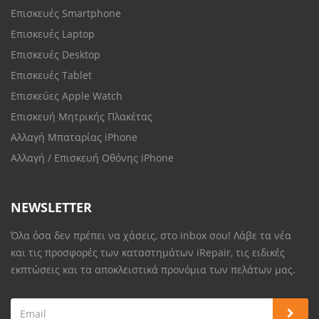
Επισκευές Smartphone
Επισκευές Laptop
Επισκευές Desktop
Επισκευές Tablet
Επισκεύες Apple Watch
Επισκευή Μητρικής Πλακέτας
Αλλαγή Μπαταρίας iPhone
Αλλαγή / Επισκευή Οθόνης iPhone
NEWSLETTER
Όλα όσα δεν πρέπει να χάσεις, στο inbox σου! Λάβε τα νέα
και τις προσφορές των καταστημάτων iRepair, τις ειδικές
εκπτώσεις και τα αποκλειστικά προνόμια των πελάτων μας.