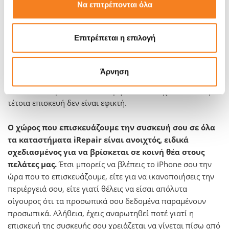
επισκευές ολοκληρώνονται σε ελάχιστο χρόνο
.
Να επιτρέπονται όλα
Στην περίπτωση που κάποιο μέρος της συσκευής σου έχει
Επιτρέπεται η επιλογή
σπάσει ή χαλάσει μπορούμε να το αντικαταστήσουμε
άμεσα. Με εξειδίκευση στις επισκευές iPhone που έχουν
υποστεί βλάβη από νερό ή ακόμα και σε προβλήματα της
Άρνηση
μητρικής πλακέτας αναλαμβάνουμε την επισκευή τέτοιων
δύσκολων περιπτώσεων, ακόμη κι αν σου έχουν πει ότι μια
τέτοια επισκευή δεν είναι εφικτή.
Ο χώρος που επισκευάζουμε την συσκευή σου σε όλα
τα καταστήματα iRepair είναι ανοιχτός, ειδικά
σχεδιασμένος για να βρίσκεται σε κοινή θέα στους
πελάτες μας.
Έτσι μπορείς να βλέπεις το iPhone σου την
ώρα που το επισκευάζουμε, είτε για να ικανοποιήσεις την
περιέργειά σου, είτε γιατί θέλεις να είσαι απόλυτα
σίγουρος ότι τα προσωπικά σου δεδομένα παραμένουν
προσωπικά. Αλήθεια, έχεις αναρωτηθεί ποτέ γιατί η
επισκευή της συσκευής σου χρειάζεται να γίνεται πίσω από