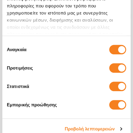
Εγγύηση
12 μήνες
πληροφορίες που αφορούν τον τρόπο που
χρησιμοποιείτε τον ιστότοπό μας με συνεργάτες
κοινωνικών μέσων, διαφήμισης και αναλύσεων, οι
οποίοι ενδεχομένως να τις συνδυάσουν με άλλες
πληροφορίες που τους έχετε παραχωρήσει ή τις οποίες
έχουν συλλέξει σε σχέση με την από μέρους σας χρήση
Επιλογή
των υπηρεσιών τους.
Αναγκαία
συγκατάθεσης
Προτιμήσεις
Στατιστικά
Βάση Σύνδεσης
Εμπορικής προώθησης
€54,02
Με 24% ΦΠΑ
€66,99
Προβολή λεπτομερειών