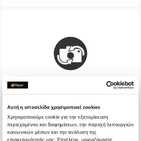
Μπροστινή Κάμερα
Αυτή η ιστοσελίδα χρησιμοποιεί cookies
Call
Χρησιμοποιούμε cookie για την εξατομίκευση
Με 24% ΦΠΑ
-
περιεχομένου και διαφημίσεων, την παροχή λειτουργιών
κοινωνικών μέσων και την ανάλυση της
Χρόνος
2-4 ώρες
επισκεψιμότητάς μας. Επιπλέον, μοιραζόμαστε