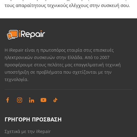
τους απαραίτητους τεχνικούς ελέγχους στην συσκευή σου.
Η iRepair είναι η πρωτοπόρος εταιρία στις επισκευές
ηλεκτρονικών συσκευών στην Ελλάδα. Από το 2007
προσφέρουμε στους πελάτες μας επαγγελματική τεχνική
υποστήριξη σε προβλήματα που σχετίζονται με την
τεχνολογία.
ΓΡΗΓΟΡΗ ΠΡΟΣΒΑΣΗ
Σχετικά με την iRepair