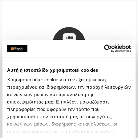
Αυτή η ιστοσελίδα χρησιμοποιεί cookies
Χρησιμοποιούμε cookie για την εξατομίκευση
Πίσω Όψη
περιεχομένου και διαφημίσεων, την παροχή λειτουργιών
κοινωνικών μέσων και την ανάλυση της
€40,32
επισκεψιμότητάς μας. Επιπλέον, μοιραζόμαστε
πληροφορίες που αφορούν τον τρόπο που
Με 24% ΦΠΑ
€50,00
χρησιμοποιείτε τον ιστότοπό μας με συνεργάτες
Χρόνος
2-4 ώρες
κοινωνικών μέσων, διαφήμισης και αναλύσεων, οι
οποίοι ενδεχομένως να τις συνδυάσουν με άλλες
Εγγύηση
-