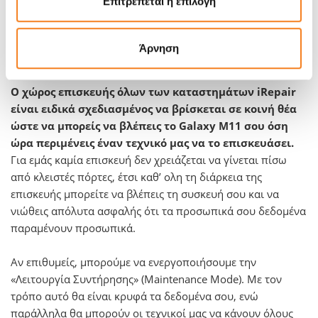
Επιτρέπεται η επιλογή
βλάβη από νερό ή έχουν εμφανίσει πρόβλημα στην μητρική
πλακέτα. Επισκευάζουμε το Galaxy M11 σας σχεδόν σε
κάθε περίπτωση, ακόμη κι αν πήγες κάπου αλλού και σου
Άρνηση
είπαν το αντίθετο.
Ο χώρος επισκευής όλων των καταστημάτων iRepair
είναι ειδικά σχεδιασμένος να βρίσκεται σε κοινή θέα
ώστε να μπορείς να βλέπεις το Galaxy M11 σου όση
ώρα περιμένεις έναν τεχνικό μας να το επισκευάσει.
Για εμάς καμία επισκευή δεν χρειάζεται να γίνεται πίσω
από κλειστές πόρτες, έτσι καθ’ ολη τη διάρκεια της
επισκευής μπορείτε να βλέπεις τη συσκευή σου και να
νιώθεις απόλυτα ασφαλής ότι τα προσωπικά σου δεδομένα
παραμένουν προσωπικά.
Αν επιθυμείς, μπορούμε να ενεργοποιήσουμε την
«Λειτουργία Συντήρησης» (Maintenance Mode). Με τον
τρόπο αυτό θα είναι κρυφά τα δεδομένα σου, ενώ
παράλληλα θα μπορούν οι τεχνικοί μας να κάνουν όλους