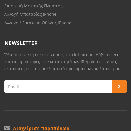
Επισκευή Μητρικής Πλακέτας
Αλλαγή Μπαταρίας iPhone
Αλλαγή / Επισκευή Οθόνης iPhone
NEWSLETTER
Όλα όσα δεν πρέπει να χάσεις, στο inbox σου! Λάβε τα νέα
και τις προσφορές των καταστημάτων iRepair, τις ειδικές
εκπτώσεις και τα αποκλειστικά προνόμια των πελάτων μας.
Διαχείριση παραπόνων