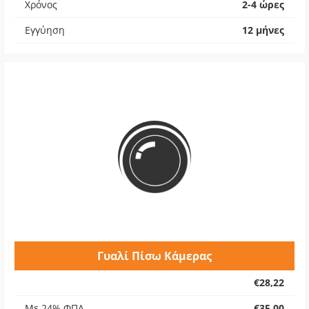
Χρόνος
2-4 ώρες
Εγγύηση
12 μήνες
Γυαλί Πίσω Κάμερας
€28,22
Με 24% ΦΠΑ
€35,00