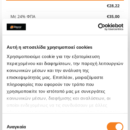
€28,22
Με 24% ΦΠΑ
€35,00
Χρόνος
2-4 ώρες
Εγγύηση
12 μήνες
Αυτή η ιστοσελίδα χρησιμοποιεί cookies
Χρησιμοποιούμε cookie για την εξατομίκευση
περιεχομένου και διαφημίσεων, την παροχή λειτουργιών
κοινωνικών μέσων και την ανάλυση της
επισκεψιμότητάς μας. Επιπλέον, μοιραζόμαστε
πληροφορίες που αφορούν τον τρόπο που
χρησιμοποιείτε τον ιστότοπό μας με συνεργάτες
κοινωνικών μέσων, διαφήμισης και αναλύσεων, οι
οποίοι ενδεχομένως να τις συνδυάσουν με άλλες
πληροφορίες που τους έχετε παραχωρήσει ή τις οποίες
έχουν συλλέξει σε σχέση με την από μέρους σας χρήση
Επιλογή
των υπηρεσιών τους.
Αναγκαία
συγκατάθεσης