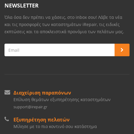
NEWSLETTER
Όλα όσα δεν πρέπει να χάσεις, στο inbox σου! Λάβε τα νέα
και τις προσφορές των καταστημάτων iRepair, τις ειδικές
εκπτώσεις και τα αποκλειστικά προνόμια των πελάτων μας.
Διαχείριση παραπόνων
Επίλυση θεμάτων εξυπηρέτησης καταστημάτων
support@irepair.gr
Εξυπηρέτηση πελατών
Μίλησε με το πιο κοντινό σου κατάστημα