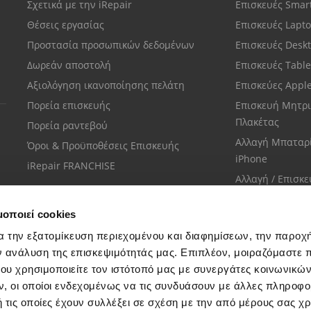
Σχετικά με την iRepair
Επισκευές Sma
Θέσεις εργασίας
Επισκευές Lapt
Προστασία προσωπικών δεδομένων
Επισκευές Desk
Δωρεάν αποστολή
Επισκευές Tabl
Αξιολόγηση ικανοποίησης πελάτη
Επισκεύες Appl
Πορεία επισκευής
Επισκευή Μητρι
Πλακέτας
Πορεία ραντεβού
Αλλαγή Μπαταρ
Όροι & Προϋποθέσεις Επισκευής
iPhone
iRepair FRANCHISE
Αλλαγή / Επισκ
Οθόνης iPhone
μοποιεί cookies
α την εξατομίκευση περιεχομένου και διαφημίσεων, την παροχ
ν ανάλυση της επισκεψιμότητάς μας. Επιπλέον, μοιραζόμαστε 
ου χρησιμοποιείτε τον ιστότοπό μας με συνεργάτες κοινωνικώ
Εξυπηρέτηση πελατών
, οι οποίοι ενδεχομένως να τις συνδυάσουν με άλλες πληροφο
Μίλησε με το πιο κοντινό σου κατάστημα
 τις οποίες έχουν συλλέξει σε σχέση με την από μέρους σας χ