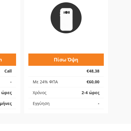
m
Πίσω Όψη
Call
€48,38
-
Με 24% ΦΠΑ
€60,00
4 ώρες
Χρόνος
2-4 ώρες
 μήνες
Εγγύηση
-