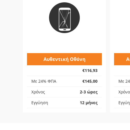
Αυθεντική Οθόνη
Α
€116,93
Με 24% ΦΠΑ
€145,00
Με 2
Χρόνος
2-3 ώρες
Χρόνο
Εγγύηση
12 μήνες
Εγγύ