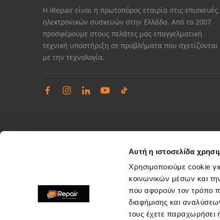
Η iRepair είναι η πρωτοπόρος εταιρία στις επισκευές
ηλεκτρονικών συσκευών στην Ελλάδα. Από το 2007
προσφέρουμε στους πελάτες μας επαγγελματική
τεχνική υποστήριξη σε προβλήματα που σχετίζονται
με την τεχνολογία.
Αυτή η ιστοσελίδα χρησι
Χρησιμοποιούμε cookie γι
κοινωνικών μέσων και τη
που αφορούν τον τρόπο π
Διαχείριση παραπόνων
διαφήμισης και αναλύσεων
Επίλυση θεμάτων εξυπηρέτησης καταστημάτων
τους έχετε παραχωρήσει ή