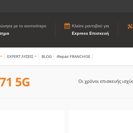
νώνησε με το κοντινότερο
Κλείσε ραντεβού για
τημα
Express Επισκευή
EXPERT ΛΥΣΕΙΣ
BLOG
iRepair FRANCHISE
71 5G
Οι χρόνοι επισκευής ισχ