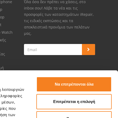
rtphone
Όλα όσα δεν πρέπει να χάσεις, στο
inbox σου! Λάβε τα νέα και τις
op
προσφορές των καταστημάτων iRepair,
top
τις ειδικές εκπτώσεις και τα
et
αποκλειστικά προνόμια των πελάτων
e Watch
μας.
κής
ίας
ευή
Να επιτρέπονται όλα
ή λειτουργιών
πληροφορίες
Επιτρέπεται η επιλογή
ν μέσων,
ρίες που
ρήση των