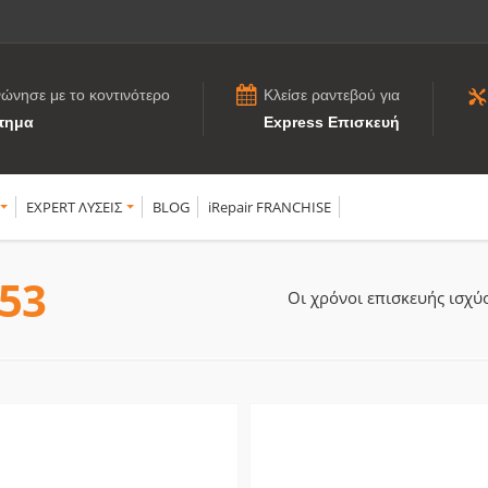
νώνησε με το κοντινότερο
Κλείσε ραντεβού για
τημα
Express Επισκευή
EXPERT ΛΥΣΕΙΣ
BLOG
iRepair FRANCHISE
A53
Οι χρόνοι επισκευής ισχ