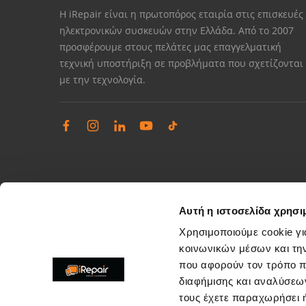
Η iRepair είναι η πρωτοπόρος εταιρία στις επισκευές
ηλεκτρονικών συσκευών στην Ελλάδα. Από το 2007
προσφέρουμε στους πελάτες μας επαγγελματική
τεχνική υποστήριξη σε προβλήματα που σχετίζονται
με την τεχνολογία.
Αυτή η ιστοσελίδα χρησι
Χρησιμοποιούμε cookie γι
κοινωνικών μέσων και τη
που αφορούν τον τρόπο π
Διαχείριση παραπόνων
διαφήμισης και αναλύσεων
Επίλυση θεμάτων εξυπηρέτησης καταστημάτων
τους έχετε παραχωρήσει ή