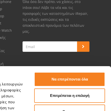
rtphone
Όλα όσα δεν πρέπει να χάσεις, στο
inbox σου! Λάβε τα νέα και τις
op
προσφορές των καταστημάτων iRepair,
top
τις ειδικές εκπτώσεις και τα
et
αποκλειστικά προνόμια των πελάτων
e Watch
μας.
κής
ίας
ευή
Να επιτρέπονται όλα
ή λειτουργιών
πληροφορίες
Επιτρέπεται η επιλογή
ν μέσων,
ρίες που
ρήση των