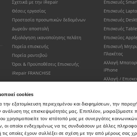
Σχετικά με την iRepair
Επισκευές Sma
Θέσεις εργασίας
Επισκευές Lapt
Προστασία προσωπικών δεδομένων
Επισκευές Desk
Δωρεάν αποστολή
Επισκευές Tabl
Αξιολόγηση ικανοποίησης πελάτη
Επισκεύες Appl
Πορεία επισκευής
Επισκευή Μητρι
Πλακέτας
Πορεία ραντεβού
Αλλαγή Μπαταρ
Όροι & Προϋποθέσεις Επισκευής
iPhone
iRepair FRANCHISE
Αλλαγή / Επισκ
Οθόνης iPhone
μοποιεί cookies
α την εξατομίκευση περιεχομένου και διαφημίσεων, την παροχ
ν ανάλυση της επισκεψιμότητάς μας. Επιπλέον, μοιραζόμαστε 
ου χρησιμοποιείτε τον ιστότοπό μας με συνεργάτες κοινωνικώ
Εξυπηρέτηση πελατών
, οι οποίοι ενδεχομένως να τις συνδυάσουν με άλλες πληροφο
Μίλησε με το πιο κοντινό σου κατάστημα
 τις οποίες έχουν συλλέξει σε σχέση με την από μέρους σας χ