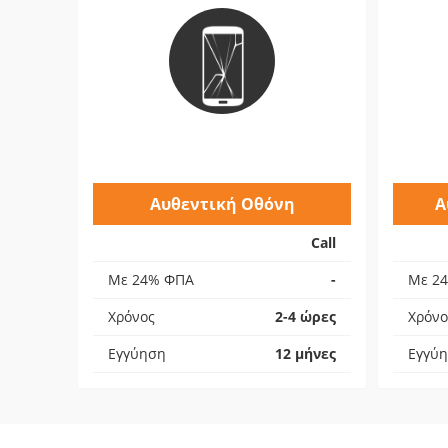
Αυθεντική Οθόνη
Α
Call
Με 24% ΦΠΑ
-
Με 2
Χρόνος
2-4 ώρες
Χρόνο
Εγγύηση
12 μήνες
Εγγύ