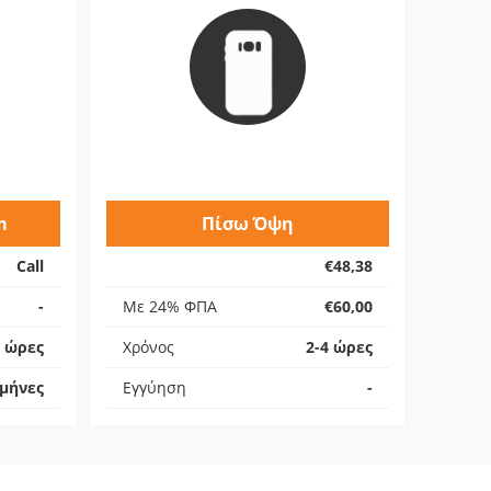
m
Πίσω Όψη
Call
€48,38
-
Με 24% ΦΠΑ
€60,00
4 ώρες
Χρόνος
2-4 ώρες
 μήνες
Εγγύηση
-