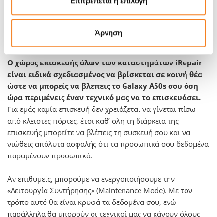
Επιτρέπεται η επιλογή
βλάβη από νερό ή έχουν εμφανίσει πρόβλημα στην μητρική
πλακέτα. Επισκευάζουμε το Galaxy Α50s σας σχεδόν σε
κάθε περίπτωση, ακόμη κι αν πήγες κάπου αλλού και σου
Άρνηση
είπαν το αντίθετο.
Ο χώρος επισκευής όλων των καταστημάτων iRepair
είναι ειδικά σχεδιασμένος να βρίσκεται σε κοινή θέα
ώστε να μπορείς να βλέπεις το Galaxy Α50s σου όση
ώρα περιμένεις έναν τεχνικό μας να το επισκευάσει.
Για εμάς καμία επισκευή δεν χρειάζεται να γίνεται πίσω
από κλειστές πόρτες, έτσι καθ’ ολη τη διάρκεια της
επισκευής μπορείτε να βλέπεις τη συσκευή σου και να
νιώθεις απόλυτα ασφαλής ότι τα προσωπικά σου δεδομένα
παραμένουν προσωπικά.
Αν επιθυμείς, μπορούμε να ενεργοποιήσουμε την
«Λειτουργία Συντήρησης» (Maintenance Mode). Με τον
τρόπο αυτό θα είναι κρυφά τα δεδομένα σου, ενώ
παράλληλα θα μπορούν οι τεχνικοί μας να κάνουν όλους