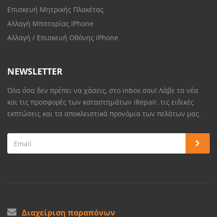
Επισκευή Μητρικής Πλακέτας
Αλλαγή Μπαταρίας iPhone
Αλλαγή / Επισκευή Οθόνης iPhone
NEWSLETTER
Όλα όσα δεν πρέπει να χάσεις, στο inbox σου! Λάβε τα νέα
και τις προσφορές των καταστημάτων iRepair, τις ειδικές
εκπτώσεις και τα αποκλειστικά προνόμια των πελάτων μας.
Διαχείριση παραπόνων