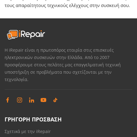
τους απαραίτητους τεχνικούς ελέγχους στην συσκευή σου.
Η iRepair είναι η πρωτοπόρος εταιρία στις επισκευές
ηλεκτρονικών συσκευών στην Ελλάδα. Από το 2007
προσφέρουμε στους πελάτες μας επαγγελματική τεχνική
υποστήριξη σε προβλήματα που σχετίζονται με την
τεχνολογία.
ΓΡΗΓΟΡΗ ΠΡΟΣΒΑΣΗ
Σχετικά με την iRepair