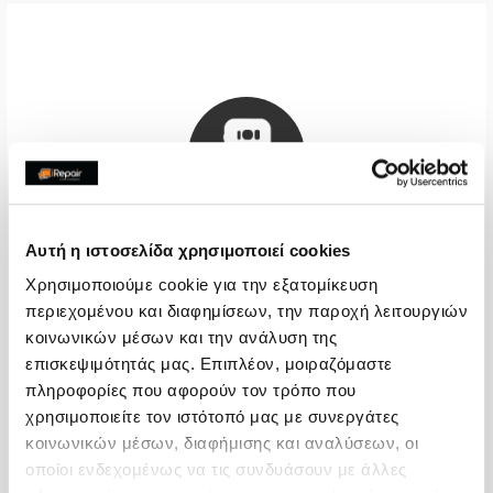
Αυτή η ιστοσελίδα χρησιμοποιεί cookies
Χρησιμοποιούμε cookie για την εξατομίκευση
Πίσω Όψη
περιεχομένου και διαφημίσεων, την παροχή λειτουργιών
κοινωνικών μέσων και την ανάλυση της
€48,38
επισκεψιμότητάς μας. Επιπλέον, μοιραζόμαστε
πληροφορίες που αφορούν τον τρόπο που
Με 24% ΦΠΑ
€60,00
χρησιμοποιείτε τον ιστότοπό μας με συνεργάτες
Χρόνος
2-4 ώρες
κοινωνικών μέσων, διαφήμισης και αναλύσεων, οι
οποίοι ενδεχομένως να τις συνδυάσουν με άλλες
Εγγύηση
-