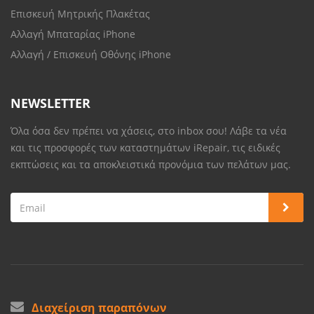
Επισκευή Μητρικής Πλακέτας
Αλλαγή Μπαταρίας iPhone
Αλλαγή / Επισκευή Οθόνης iPhone
NEWSLETTER
Όλα όσα δεν πρέπει να χάσεις, στο inbox σου! Λάβε τα νέα
και τις προσφορές των καταστημάτων iRepair, τις ειδικές
εκπτώσεις και τα αποκλειστικά προνόμια των πελάτων μας.
Διαχείριση παραπόνων