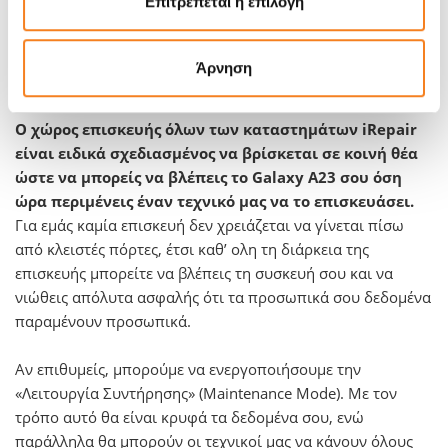
Επιτρέπεται η επιλογή
βλάβη από νερό ή έχουν εμφανίσει πρόβλημα στην μητρική
πλακέτα. Επισκευάζουμε το Galaxy Α23 σας σχεδόν σε κάθε
περίπτωση, ακόμη κι αν πήγες κάπου αλλού και σου είπαν
Άρνηση
το αντίθετο.
Ο χώρος επισκευής όλων των καταστημάτων iRepair
είναι ειδικά σχεδιασμένος να βρίσκεται σε κοινή θέα
ώστε να μπορείς να βλέπεις το Galaxy Α23 σου όση
ώρα περιμένεις έναν τεχνικό μας να το επισκευάσει.
Για εμάς καμία επισκευή δεν χρειάζεται να γίνεται πίσω
από κλειστές πόρτες, έτσι καθ’ ολη τη διάρκεια της
επισκευής μπορείτε να βλέπεις τη συσκευή σου και να
νιώθεις απόλυτα ασφαλής ότι τα προσωπικά σου δεδομένα
παραμένουν προσωπικά.
Αν επιθυμείς, μπορούμε να ενεργοποιήσουμε την
«Λειτουργία Συντήρησης» (Maintenance Mode). Με τον
τρόπο αυτό θα είναι κρυφά τα δεδομένα σου, ενώ
παράλληλα θα μπορούν οι τεχνικοί μας να κάνουν όλους