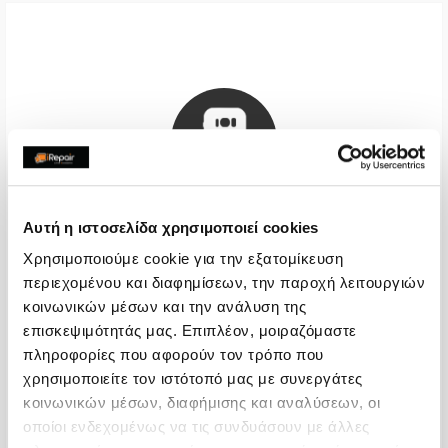
Αυτή η ιστοσελίδα χρησιμοποιεί cookies
Χρησιμοποιούμε cookie για την εξατομίκευση
Πίσω Όψη
περιεχομένου και διαφημίσεων, την παροχή λειτουργιών
κοινωνικών μέσων και την ανάλυση της
€44,35
επισκεψιμότητάς μας. Επιπλέον, μοιραζόμαστε
πληροφορίες που αφορούν τον τρόπο που
Με 24% ΦΠΑ
€55,00
χρησιμοποιείτε τον ιστότοπό μας με συνεργάτες
Χρόνος
2-4 ώρες
κοινωνικών μέσων, διαφήμισης και αναλύσεων, οι
οποίοι ενδεχομένως να τις συνδυάσουν με άλλες
Εγγύηση
-