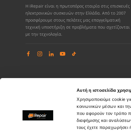
Η iRepair είναι η πρωτοπόρος εταιρία στις επισκευές
ηλεκτρονικών συσκευών στην Ελλάδα. Από το 2007
προσφέρουμε στους πελάτες μας επαγγελματική
τεχνική υποστήριξη σε προβλήματα που σχετίζονται
με την τεχνολογία.
Αυτή η ιστοσελίδα χρησι
Χρησιμοποιούμε cookie γι
κοινωνικών μέσων και τη
που αφορούν τον τρόπο π
Διαχείριση παραπόνων
διαφήμισης και αναλύσεων
Επίλυση θεμάτων εξυπηρέτησης καταστημάτων
τους έχετε παραχωρήσει ή