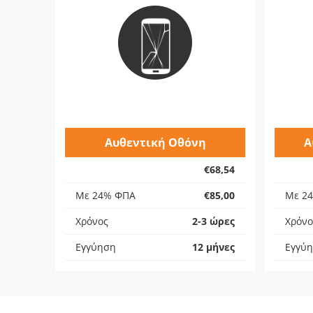
Αυθεντική Οθόνη
Α
€68,54
Με 24% ΦΠΑ
€85,00
Με 2
Χρόνος
2-3 ώρες
Χρόνο
Εγγύηση
12 μήνες
Εγγύ