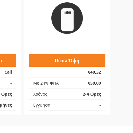
m
Πίσω Όψη
Call
€40,32
-
Με 24% ΦΠΑ
€50,00
4 ώρες
Χρόνος
2-4 ώρες
 μήνες
Εγγύηση
-