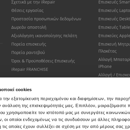
Σχετικά με την iRepair
Επισκευές Sma
Θέσεις εργασίας
Επισκευές Lapt
Προστασία προσωπικών δεδομένων
Επισκευές Desk
Δωρεάν αποστολή
Επισκευές Tabl
Αξιολόγηση ικανοποίησης πελάτη
Επισκεύες Appl
Πορεία επισκευής
Επισκευή Μητρι
Πλακέτας
Πορεία ραντεβού
Αλλαγή Μπαταρ
Όροι & Προϋποθέσεις Επισκευής
iPhone
iRepair FRANCHISE
Αλλαγή / Επισκ
Οθόνης iPhone
μοποιεί cookies
α την εξατομίκευση περιεχομένου και διαφημίσεων, την παροχ
ν ανάλυση της επισκεψιμότητάς μας. Επιπλέον, μοιραζόμαστε 
ου χρησιμοποιείτε τον ιστότοπό μας με συνεργάτες κοινωνικώ
Εξυπηρέτηση πελατών
, οι οποίοι ενδεχομένως να τις συνδυάσουν με άλλες πληροφο
Μίλησε με το πιο κοντινό σου κατάστημα
 τις οποίες έχουν συλλέξει σε σχέση με την από μέρους σας χ