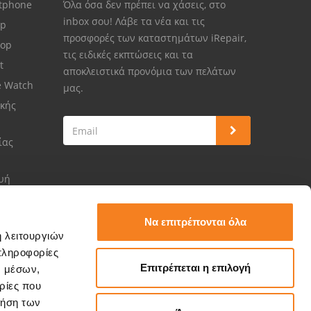
rtphone
Όλα όσα δεν πρέπει να χάσεις, στο
inbox σου! Λάβε τα νέα και τις
op
προσφορές των καταστημάτων iRepair,
top
τις ειδικές εκπτώσεις και τα
et
αποκλειστικά προνόμια των πελάτων
e Watch
μας.
κής
ίας
ευή
Να επιτρέπονται όλα
ή λειτουργιών
πληροφορίες
Επιτρέπεται η επιλογή
ν μέσων,
ρίες που
ρήση των