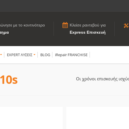
νώνησε με το κοντινότερο
Κλείσε ραντεβού για
τημα
Express Επισκευή
EXPERT ΛΥΣΕΙΣ
BLOG
iRepair FRANCHISE
10s
Οι χρόνοι επισκευής ισχ