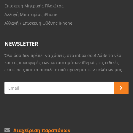
Επισκευή Μητρικής Πλακέτας
Αλλαγή Μπαταρίας iPhone
Αλλαγή / Επισκευή Οθόνης iPhone
NEWSLETTER
Όλα όσα δεν πρέπει να χάσεις, στο inbox σου! Λάβε τα νέα
και τις προσφορές των καταστημάτων iRepair, τις ειδικές
εκπτώσεις και τα αποκλειστικά προνόμια των πελάτων μας.
Διαχείριση παραπόνων