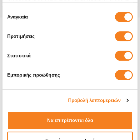
πληροφορίες που τους έχετε παραχωρήσει ή τις οποίες
έχουν συλλέξει σε σχέση με την από μέρους σας χρήση
Επιλογή
των υπηρεσιών τους.
Αναγκαία
συγκατάθεσης
Πληροφορίες για το μοντέλο και την
Προτιμήσεις
επισκευή του:
Όποιο πρόβλημα κι αν αντιμετωπίζεις με το Samsung
Στατιστικά
Galaxy Α03, σε όλα τα καταστήματα iRepair μπορούμε να
αντικαταστήσουμε μέρη της συσκευής που έχουν σπάσει ή
Εμπορικής προώθησης
δεν λειτουργούν σωστά. Γνωρίζουμε πως το Galaxy
Α03 είναι ένα πολύτιμο εργαλείο της καθημερινότητάς σου
και στην περίπτωση που χαλάσει θέλεις να έχεις άμεσα
πίσω στα χέρια σου.
Στα καταστήματα iRepair
Προβολή λεπτομερειών
προσφέρουμε αξιόπιστες και γρήγορες επισκευές που
ολοκληρώνονται σε ελάχιστο χρόνο!
Να επιτρέπονται όλα
Με μεγάλη εξειδίκευση στις επισκευές Samsung Galaxy
αναλαμβάνουμε ακόμη και συσκευές που έχουν υποστεί