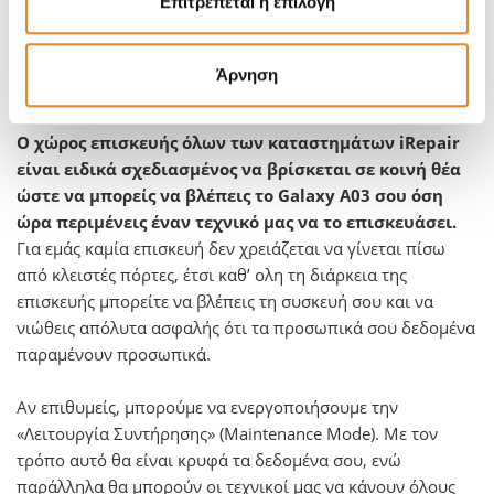
Επιτρέπεται η επιλογή
βλάβη από νερό ή έχουν εμφανίσει πρόβλημα στην μητρική
πλακέτα. Επισκευάζουμε το Galaxy Α03 σας σχεδόν σε κάθε
περίπτωση, ακόμη κι αν πήγες κάπου αλλού και σου είπαν
Άρνηση
το αντίθετο.
Ο χώρος επισκευής όλων των καταστημάτων iRepair
είναι ειδικά σχεδιασμένος να βρίσκεται σε κοινή θέα
ώστε να μπορείς να βλέπεις το Galaxy Α03 σου όση
ώρα περιμένεις έναν τεχνικό μας να το επισκευάσει.
Για εμάς καμία επισκευή δεν χρειάζεται να γίνεται πίσω
από κλειστές πόρτες, έτσι καθ’ ολη τη διάρκεια της
επισκευής μπορείτε να βλέπεις τη συσκευή σου και να
νιώθεις απόλυτα ασφαλής ότι τα προσωπικά σου δεδομένα
παραμένουν προσωπικά.
Αν επιθυμείς, μπορούμε να ενεργοποιήσουμε την
«Λειτουργία Συντήρησης» (Maintenance Mode). Με τον
τρόπο αυτό θα είναι κρυφά τα δεδομένα σου, ενώ
παράλληλα θα μπορούν οι τεχνικοί μας να κάνουν όλους