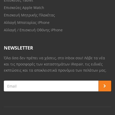
Επισκευές Tablet
Επισκεύες Apple Watch
Επισκευή Μητρικής Πλακέτας
Αλλαγή Μπαταρίας iPhone
Αλλαγή / Επισκευή Οθόνης iPhone
NEWSLETTER
Όλα όσα δεν πρέπει να χάσεις, στο inbox σου! Λάβε τα νέα
και τις προσφορές των καταστημάτων iRepair, τις ειδικές
εκπτώσεις και τα αποκλειστικά προνόμια των πελάτων μας.