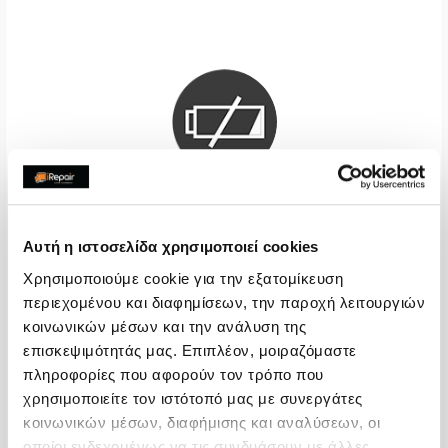
Αυτή η ιστοσελίδα χρησιμοποιεί cookies
Μπαταρία
Χρησιμοποιούμε cookie για την εξατομίκευση
περιεχομένου και διαφημίσεων, την παροχή λειτουργιών
€40,32
κοινωνικών μέσων και την ανάλυση της
Με 24% ΦΠΑ
€50,00
επισκεψιμότητάς μας. Επιπλέον, μοιραζόμαστε
πληροφορίες που αφορούν τον τρόπο που
Χρόνος
2-3 ημέρες
χρησιμοποιείτε τον ιστότοπό μας με συνεργάτες
Εγγύηση
12 μήνες
κοινωνικών μέσων, διαφήμισης και αναλύσεων, οι
οποίοι ενδεχομένως να τις συνδυάσουν με άλλες