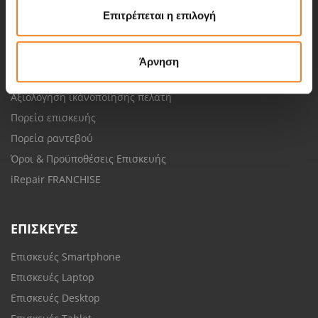
Σχετικά με την iRepair
Επιτρέπεται η επιλογή
Θέσεις εργασίας
Προστασία προσωπικών δεδομένων
Άρνηση
Δωρεάν αποστολή
Αξιολόγηση ικανοποίησης πελάτη
Πορεία επισκευής
Πορεία ραντεβού
Όροι & Προϋποθέσεις Επισκευής
iRepair FRANCHISE
ΕΠΙΣΚΕΥΈΣ
Επισκευές Smartphone
Επισκευές Laptop
Επισκευές Desktop