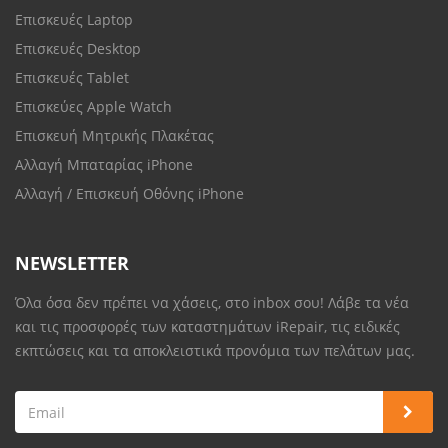
Επισκευές Laptop
Επισκευές Desktop
Επισκευές Tablet
Επισκεύες Apple Watch
Επισκευή Μητρικής Πλακέτας
Αλλαγή Μπαταρίας iPhone
Αλλαγή / Επισκευή Οθόνης iPhone
NEWSLETTER
Όλα όσα δεν πρέπει να χάσεις, στο inbox σου! Λάβε τα νέα
και τις προσφορές των καταστημάτων iRepair, τις ειδικές
εκπτώσεις και τα αποκλειστικά προνόμια των πελάτων μας.