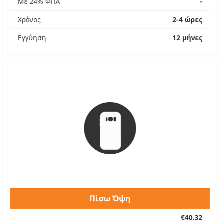
Με 24% ΦΠΑ
-
Χρόνος
2-4 ώρες
Εγγύηση
12 μήνες
Πίσω Όψη
€40,32