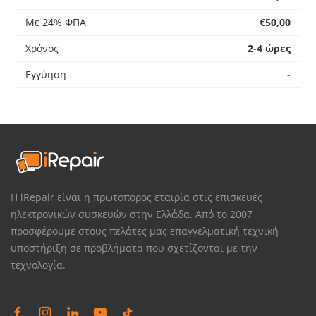
Με 24% ΦΠΑ
€50,00
Χρόνος
2-4 ώρες
Εγγύηση
-
Η iRepair είναι η πρωτοπόρος εταιρία στις επισκευές
ηλεκτρονικών συσκευών στην Ελλάδα. Από το 2007
προσφέρουμε στους πελάτες μας επαγγελματική τεχνική
υποστήριξη σε προβλήματα που σχετίζονται με την
τεχνολογία.