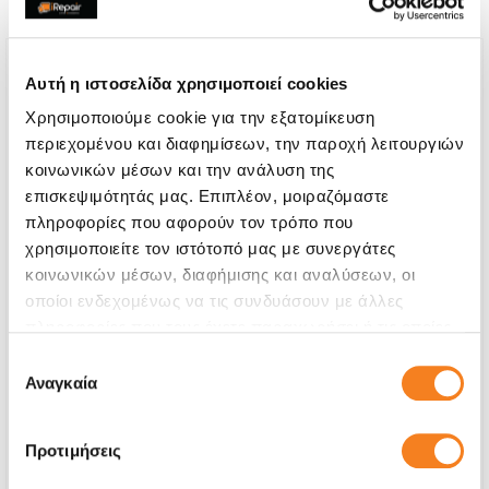
Αυτή η ιστοσελίδα χρησιμοποιεί cookies
Χρησιμοποιούμε cookie για την εξατομίκευση
περιεχομένου και διαφημίσεων, την παροχή λειτουργιών
κοινωνικών μέσων και την ανάλυση της
επισκεψιμότητάς μας. Επιπλέον, μοιραζόμαστε
πληροφορίες που αφορούν τον τρόπο που
χρησιμοποιείτε τον ιστότοπό μας με συνεργάτες
κοινωνικών μέσων, διαφήμισης και αναλύσεων, οι
οποίοι ενδεχομένως να τις συνδυάσουν με άλλες
πληροφορίες που τους έχετε παραχωρήσει ή τις οποίες
Αυθεντική Οθόνη
έχουν συλλέξει σε σχέση με την από μέρους σας χρήση
Επιλογή
των υπηρεσιών τους.
Αναγκαία
συγκατάθεσης
€72,58
Με 24% ΦΠΑ
€90,00
Προτιμήσεις
Χρόνος
2-4 ώρες