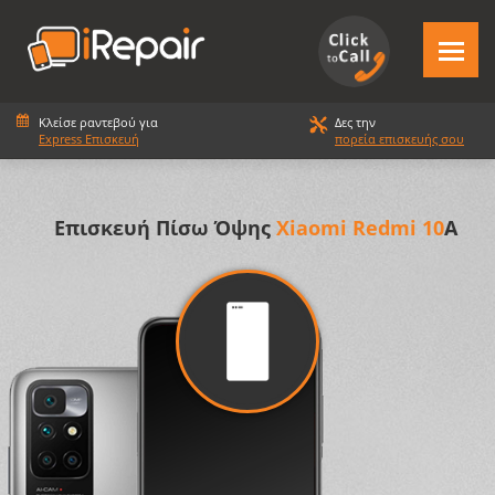
Κλείσε ραντεβού για
Δες την
Express Επισκευή
πορεία επισκευής σου
Επισκευή Πίσω Όψης
Xiaomi Redmi 10
A