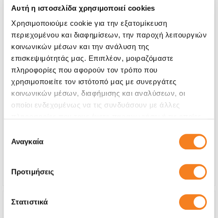
Αυτή η ιστοσελίδα χρησιμοποιεί cookies
Χρησιμοποιούμε cookie για την εξατομίκευση
περιεχομένου και διαφημίσεων, την παροχή λειτουργιών
κοινωνικών μέσων και την ανάλυση της
επισκεψιμότητάς μας. Επιπλέον, μοιραζόμαστε
πληροφορίες που αφορούν τον τρόπο που
χρησιμοποιείτε τον ιστότοπό μας με συνεργάτες
κοινωνικών μέσων, διαφήμισης και αναλύσεων, οι
Αυθεντική Οθόνη
οποίοι ενδεχομένως να τις συνδυάσουν με άλλες
Call
πληροφορίες που τους έχετε παραχωρήσει ή τις οποίες
έχουν συλλέξει σε σχέση με την από μέρους σας χρήση
Επιλογή
Με 24% ΦΠΑ
-
των υπηρεσιών τους.
Αναγκαία
συγκατάθεσης
Χρόνος
1-2 ώρες
Εγγύηση
12 μήνες
Προτιμήσεις
Στατιστικά