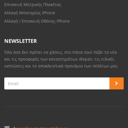
Επισκευή Μητρικής Πλακέτας
Αλλαγή Μπαταρίας iPhone
Αλλαγή / Επισκευή Οθόνης iPhone
NEWSLETTER
Όλα όσα δεν πρέπει να χάσεις, στο inbox σου! Λάβε τα νέα
και τις προσφορές των καταστημάτων iRepair, τις ειδικές
εκπτώσεις και τα αποκλειστικά προνόμια των πελάτων μας.