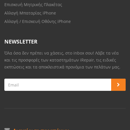
Επισκευή Μητρικής Πλακέτας
Αλλαγή Μπαταρίας iPhone
Αλλαγή / Επισκευή Οθόνης iPhone
NEWSLETTER
Όλα όσα δεν πρέπει να χάσεις, στο inbox σου! Λάβε τα νέα
και τις προσφορές των καταστημάτων iRepair, τις ειδικές
εκπτώσεις και τα αποκλειστικά προνόμια των πελάτων μας.