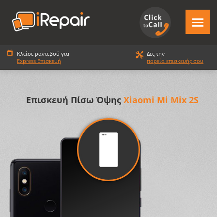
Κλείσε ραντεβού για
Δες την
Express Επισκευή
πορεία επισκευής σου
Επισκευή Πίσω Όψης
Xiaomi Mi Mix 2S