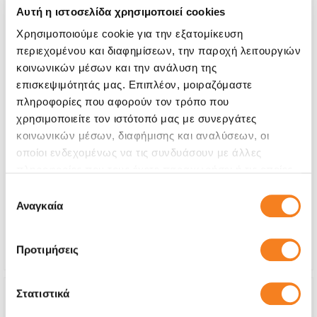
Αυτή η ιστοσελίδα χρησιμοποιεί cookies
Χρησιμοποιούμε cookie για την εξατομίκευση
περιεχομένου και διαφημίσεων, την παροχή λειτουργιών
κοινωνικών μέσων και την ανάλυση της
επισκεψιμότητάς μας. Επιπλέον, μοιραζόμαστε
πληροφορίες που αφορούν τον τρόπο που
χρησιμοποιείτε τον ιστότοπό μας με συνεργάτες
κοινωνικών μέσων, διαφήμισης και αναλύσεων, οι
Αυθεντική Οθόνη
οποίοι ενδεχομένως να τις συνδυάσουν με άλλες
Call
πληροφορίες που τους έχετε παραχωρήσει ή τις οποίες
έχουν συλλέξει σε σχέση με την από μέρους σας χρήση
Επιλογή
Με 24% ΦΠΑ
-
των υπηρεσιών τους.
Αναγκαία
συγκατάθεσης
Χρόνος
1-2 ώρες
Εγγύηση
12 μήνες
Προτιμήσεις
Στατιστικά