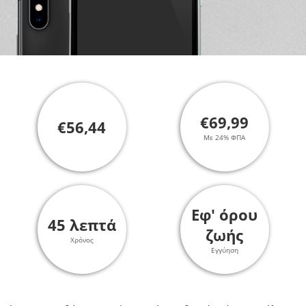
€69,99
€56,44
Με 24% ΦΠΑ
Εφ' όρου
45 λεπτά
ζωής
Χρόνος
Εγγύηση