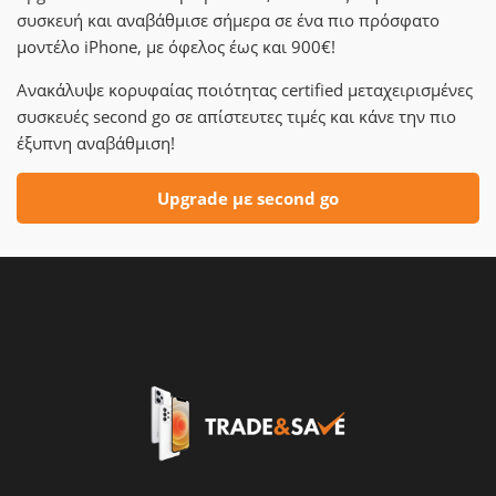
συσκευή και αναβάθμισε σήμερα σε ένα πιο πρόσφατο
μοντέλο iPhone, με όφελος έως και 900€!
Ανακάλυψε κορυφαίας ποιότητας certified μεταχειρισμένες
συσκευές second go σε απίστευτες τιμές και κάνε την πιο
έξυπνη αναβάθμιση!
Upgrade με second go