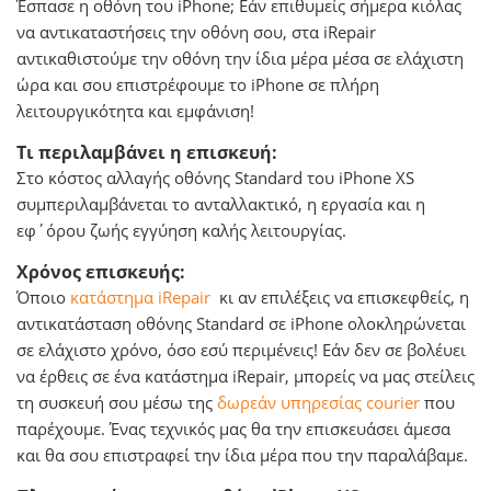
Έσπασε η οθόνη του iPhone; Εάν επιθυμείς σήμερα κιόλας
να αντικαταστήσεις την οθόνη σου, στα iRepair
αντικαθιστούμε την οθόνη την ίδια μέρα μέσα σε ελάχιστη
ώρα και σου επιστρέφουμε το iPhone σε πλήρη
λειτουργικότητα και εμφάνιση!
Τι περιλαμβάνει η επισκευή:
Στο κόστος αλλαγής οθόνης Standard του iPhone XS
συμπεριλαμβάνεται το ανταλλακτικό, η εργασία και η
εφ΄όρου ζωής εγγύηση καλής λειτουργίας.
Χρόνος επισκευής:
Όποιο
κατάστημα iRepair
κι αν επιλέξεις να επισκεφθείς, η
αντικατάσταση οθόνης Standard σε iPhone ολοκληρώνεται
σε ελάχιστο χρόνο, όσο εσύ περιμένεις! Εάν δεν σε βολέυει
να έρθεις σε ένα κατάστημα iRepair, μπορείς να μας στείλεις
τη συσκευή σου μέσω της
δωρεάν υπηρεσίας courier
που
παρέχουμε. Ένας τεχνικός μας θα την επισκευάσει άμεσα
και θα σου επιστραφεί την ίδια μέρα που την παραλάβαμε.