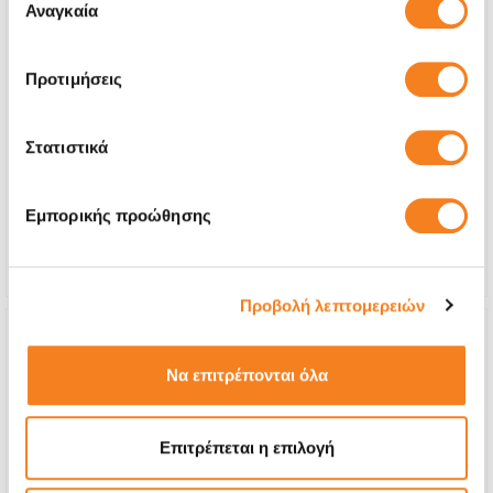
των υπηρεσιών τους.
Αναγκαία
συγκατάθεσης
Προτιμήσεις
Αυθεντική Οθόνη Apple (-50% έως εξαντλήσεως
των αποθεμάτων)
€257,24
Στατιστικά
Με 24% ΦΠΑ
€319,00
Εμπορικής προώθησης
Χρόνος
1-2 ημέρες
Εγγύηση
6 μήνες
Προβολή λεπτομερειών
Να επιτρέπονται όλα
Επιτρέπεται η επιλογή