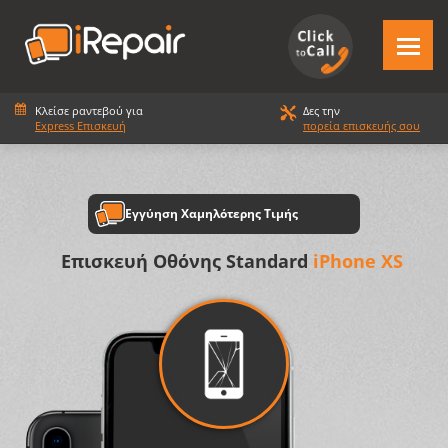
Κλείσε ραντεβού για
Δες την
Express Επισκευή
πορεία επισκευής σου
Εγγύηση Χαμηλότερης Τιμής
Επισκευή Οθόνης Standard
iPhone XS