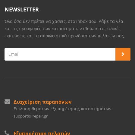
NEWSLETTER
Όλα όσα δεν πρέπει να χάσεις, στο inbox σου! Λάβε τα νέα
και τις προσφορές των καταστημάτων iRepair, τις ειδικές
εκπτώσεις και τα αποκλειστικά προνόμια των πελάτων μας.
Διαχείριση παραπόνων
Επίλυση θεμάτων εξυπηρέτησης καταστημάτων
support@irepair.gr
Εξυπηρέτηση πελατών