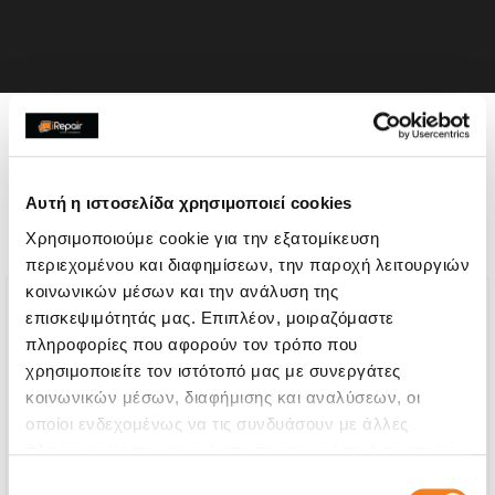
Η συσκευή σου μπορεί να
χρειάζεται και κάποια από
Αυτή η ιστοσελίδα χρησιμοποιεί cookies
τις παρακάτω επισκευές:
Χρησιμοποιούμε cookie για την εξατομίκευση
περιεχομένου και διαφημίσεων, την παροχή λειτουργιών
κοινωνικών μέσων και την ανάλυση της
επισκεψιμότητάς μας. Επιπλέον, μοιραζόμαστε
πληροφορίες που αφορούν τον τρόπο που
χρησιμοποιείτε τον ιστότοπό μας με συνεργάτες
κοινωνικών μέσων, διαφήμισης και αναλύσεων, οι
οποίοι ενδεχομένως να τις συνδυάσουν με άλλες
πληροφορίες που τους έχετε παραχωρήσει ή τις οποίες
έχουν συλλέξει σε σχέση με την από μέρους σας χρήση
Επιλογή