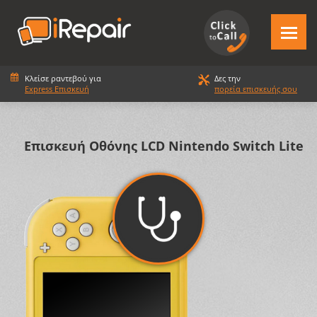
Κλείσε ραντεβού για
Δες την
Express Επισκευή
πορεία επισκευής σου
Επισκευή Οθόνης LCD Nintendo Switch Lite