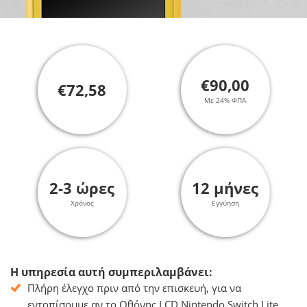
€90,00
€72,58
Με 24% ΦΠΑ
2-3 ώρες
12 μήνες
Χρόνος
Εγγύηση
Η υπηρεσία αυτή συμπεριλαμβάνει:
Πλήρη έλεγχο πριν από την επισκευή, για να
εντοπίσουμε αν το Οθόνης LCD Nintendo Switch Lite