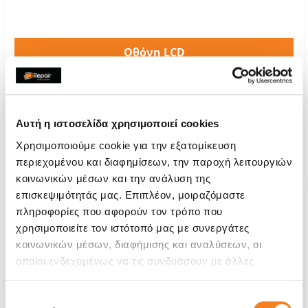
Οθόνη LCD
€72,58
Με 24% ΦΠΑ
€90,00
Αυτή η ιστοσελίδα χρησιμοποιεί cookies
Χρόνος
2-3 ώρες
Χρησιμοποιούμε cookie για την εξατομίκευση
Εγγύηση
12 μήνες
περιεχομένου και διαφημίσεων, την παροχή λειτουργιών
κοινωνικών μέσων και την ανάλυση της
επισκεψιμότητάς μας. Επιπλέον, μοιραζόμαστε
πληροφορίες που αφορούν τον τρόπο που
χρησιμοποιείτε τον ιστότοπό μας με συνεργάτες
κοινωνικών μέσων, διαφήμισης και αναλύσεων, οι
οποίοι ενδεχομένως να τις συνδυάσουν με άλλες
πληροφορίες που τους έχετε παραχωρήσει ή τις οποίες
έχουν συλλέξει σε σχέση με την από μέρους σας χρήση
Επιλογή