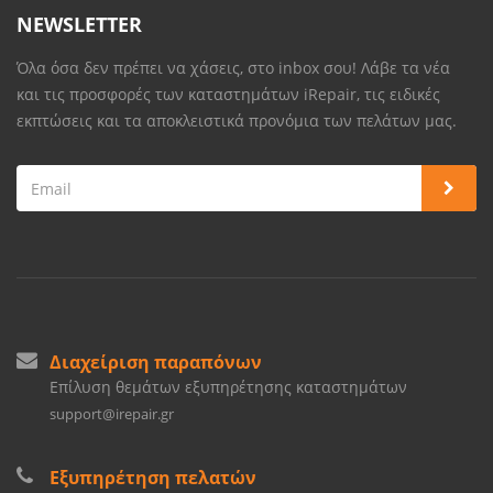
NEWSLETTER
Όλα όσα δεν πρέπει να χάσεις, στο inbox σου! Λάβε τα νέα
και τις προσφορές των καταστημάτων iRepair, τις ειδικές
εκπτώσεις και τα αποκλειστικά προνόμια των πελάτων μας.
Διαχείριση παραπόνων
Επίλυση θεμάτων εξυπηρέτησης καταστημάτων
support@irepair.gr
Εξυπηρέτηση πελατών