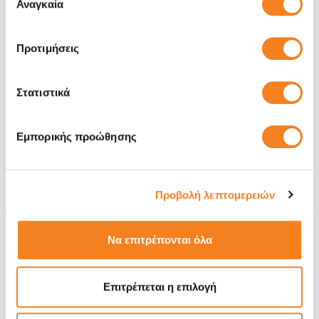
των υπηρεσιών τους.
Αναγκαία
συγκατάθεσης
Προτιμήσεις
Οθόνη Αφής
Στατιστικά
€56,45
Με 24% ΦΠΑ
€70,00
Εμπορικής προώθησης
Χρόνος
2-3 ώρες
Εγγύηση
12 μήνες
Προβολή λεπτομερειών
Να επιτρέπονται όλα
Επιτρέπεται η επιλογή