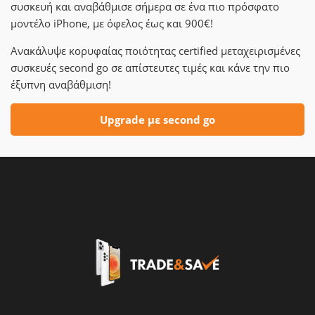
συσκευή και αναβάθμισε σήμερα σε ένα πιο πρόσφατο
μοντέλο iPhone, με όφελος έως και 900€!
Ανακάλυψε κορυφαίας ποιότητας certified μεταχειρισμένες
συσκευές second go σε απίστευτες τιμές και κάνε την πιο
έξυπνη αναβάθμιση!
Upgrade με second go