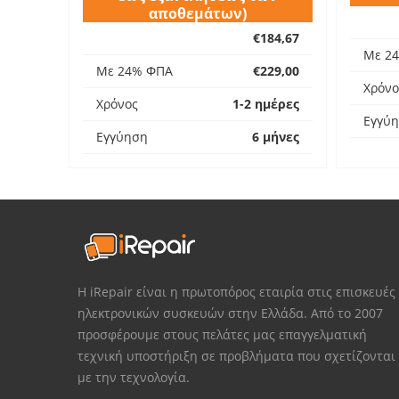
αποθεμάτων)
€184,67
Με 2
Με 24% ΦΠΑ
€229,00
Χρόνο
Χρόνος
1-2 ημέρες
Εγγύ
Εγγύηση
6 μήνες
Η iRepair είναι η πρωτοπόρος εταιρία στις επισκευές
ηλεκτρονικών συσκευών στην Ελλάδα. Από το 2007
προσφέρουμε στους πελάτες μας επαγγελματική
τεχνική υποστήριξη σε προβλήματα που σχετίζονται
με την τεχνολογία.