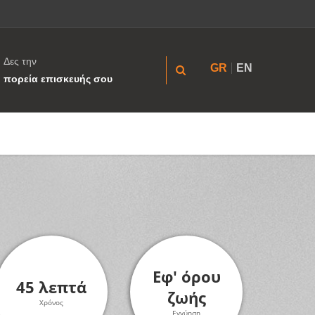
Δες την
GR
EN
πορεία επισκευής σου
Εφ' όρου
45 λεπτά
ζωής
Χρόνος
Εγγύηση