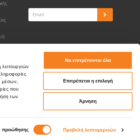
κής
ίας
ευή
Να επιτρέπονται όλα
ή λειτουργιών
πληροφορίες
Επιτρέπεται η επιλογή
ν μέσων,
ρίες που
ρήση των
Άρνηση
ς προώθησης
Προβολή λεπτομερειών