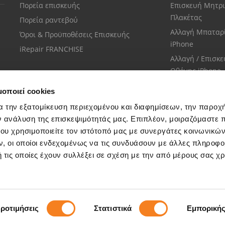
Πορεία επισκευής
Επισκευή Μητρι
Πλακέτας
Πορεία ραντεβού
Αλλαγή Μπαταρ
Όροι & Προϋποθέσεις Επισκευής
iPhone
iRepair FRANCHISE
Αλλαγή / Επισκ
Οθόνης iPhone
μοποιεί cookies
α την εξατομίκευση περιεχομένου και διαφημίσεων, την παροχ
ν ανάλυση της επισκεψιμότητάς μας. Επιπλέον, μοιραζόμαστε 
ου χρησιμοποιείτε τον ιστότοπό μας με συνεργάτες κοινωνικώ
Εξυπηρέτηση πελατών
, οι οποίοι ενδεχομένως να τις συνδυάσουν με άλλες πληροφο
Μίλησε με το πιο κοντινό σου κατάστημα
 τις οποίες έχουν συλλέξει σε σχέση με την από μέρους σας χ
ροτιμήσεις
Στατιστικά
Εμπορική