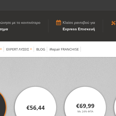
νώνησε με το κοντινότερο
Κλείσε ραντεβού για
τημα
Express Επισκευή
EXPERT ΛΥΣΕΙΣ
BLOG
iRepair FRANCHISE
€69,99
€56,44
Με 24% ΦΠΑ