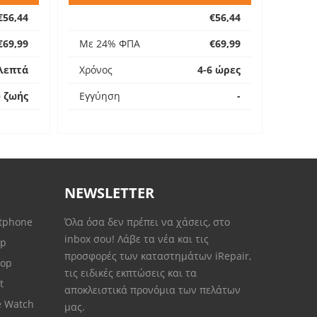
€56,44
€56,44
€69,99
Με 24% ΦΠΑ
€69,99
λεπτά
Χρόνος
4-6 ώρες
υ ζωής
Εγγύηση
-
NEWSLETTER
rtphone
Όλα όσα δεν πρέπει να χάσεις, στο
inbox σου! Λάβε τα νέα και τις
op
προσφορές των καταστημάτων iRepair,
top
τις ειδικές εκπτώσεις και τα
et
αποκλειστικά προνόμια των πελάτων
e Watch
μας.