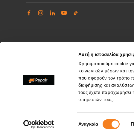
Αυτή η ιστοσελίδα χρησι
Χρησιμοποιούμε cookie γι
κοινωνικών μέσων και τη
που αφορούν τον τρόπο π
Διαχείριση παραπόνων
διαφήμισης και αναλύσεων
Επίλυση θεμάτων εξυπηρέτησης καταστημάτων
τους έχετε παραχωρήσει ή
support@irepair.gr
υπηρεσιών τους.
Επιλογή
Αναγκαία
Π
Copyright © 2026. All rights reserved by irepair.gr
συγκατάθεσης