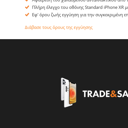
Πλήρη έλεγχο του οθόνης Standard iPhone XR μ
Εφ' όρου ζωής εγγύηση για την συγκεκριμένη επ
Διάβασε τους όρους της εγγύησης