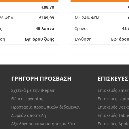
€88,70
4% ΦΠΑ
€109,99
Με 24% ΦΠΑ
ς
45 λεπτά
Χρόνος
45 
ηση
Εφ' όρου ζωής
Εγγύηση
Εφ' όρο
ΓΡΗΓΟΡΗ ΠΡΟΣΒΑΣΗ
ΕΠΙΣΚΕΥΈΣ
Σχετικά με την iRepair
Επισκευές Sma
Θέσεις εργασίας
Επισκευές Lapt
Προστασία προσωπικών δεδομένων
Επισκευές Desk
Δωρεάν αποστολή
Επισκευές Tabl
Αξιολόγηση ικανοποίησης πελάτη
Επισκεύες Appl