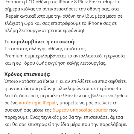
‘Εσπασε η LCD οθόνη του iPhone 8 Plus; Εάν επιθυμείτε
σήμερα κιόλας να αντικαταστήσετε την οθόνη σας, στα
iRepair αντικαθιστούμε την οθόνη την ίδια μέρα μέσα σε
ελάχιστη ώρα και σας επιστρέφουμε το iPhone σας σε
πλήρη λειτουργικότητα και εμφάνιση!
Τι περιλαμβάνει η επισκευή:
Στο κόστος αλλαγής οθόνης ποιότητας
Premium συμπεριλαμβάνεται το ανταλλακτικό, η εργασία
και η εφ΄όρου ζωής εγγύηση καλής λειτουργίας.
Χρόνος επισκευής:
Όποιο κατάστημα iRepair κι αν επιλέξετε να επισκεφθείτε,
η αντικατάσταση οθόνης ολοκληρώνεται σε περίπου 45
λεπτά, όσο εσείς περιμένετε! Εάν δεν σας βολέυει να έρθετε
σε ένα
κατάστημα iRepair
, μπορείτε να μας στείλετε τη
συσκευή σας μέσω της
δωρεάν υπηρεσίας courier
που
παρέχουμε. Ένας τεχνικός μας θα την επισκευάσει άμεσα
και θα σας επιστραφεί την ίδια μέρα που την παραλάβαμε.