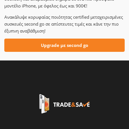
μοντέλο iPhone, με όφελος έως και 900€!
Ανακάλυψε κορυφαίας ποιότητας certified μεταχειρισμένες
συσκευές second go σε απίστευτες τιμές και κάνε την πιο
έξυπνη αναβάθμιση!
Upgrade με second go