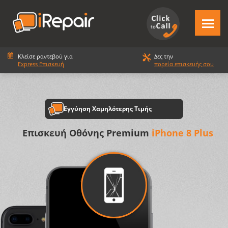
Κλείσε ραντεβού για
Δες την
Express Επισκευή
πορεία επισκευής σου
Εγγύηση Χαμηλότερης Τιμής
Επισκευή Οθόνης Premium
iPhone 8 Plus