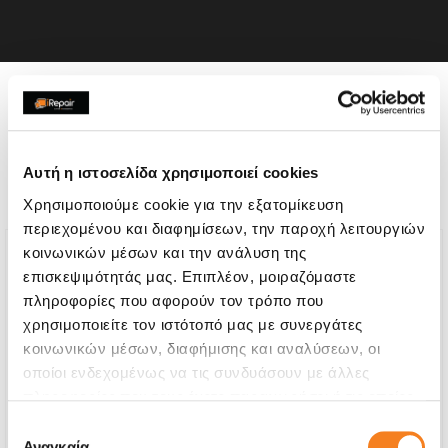
Η συσκευή σου μπορεί να
χρειάζεται και κάποια από
Αυτή η ιστοσελίδα χρησιμοποιεί cookies
τις παρακάτω επισκευές:
Χρησιμοποιούμε cookie για την εξατομίκευση
περιεχομένου και διαφημίσεων, την παροχή λειτουργιών
κοινωνικών μέσων και την ανάλυση της
επισκεψιμότητάς μας. Επιπλέον, μοιραζόμαστε
πληροφορίες που αφορούν τον τρόπο που
χρησιμοποιείτε τον ιστότοπό μας με συνεργάτες
κοινωνικών μέσων, διαφήμισης και αναλύσεων, οι
οποίοι ενδεχομένως να τις συνδυάσουν με άλλες
πληροφορίες που τους έχετε παραχωρήσει ή τις οποίες
έχουν συλλέξει σε σχέση με την από μέρους σας χρήση
Επιλογή
των υπηρεσιών τους.
Αναγκαία