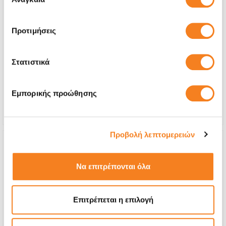
συγκατάθεσης
Αυθεντική Οθόνη Apple (-50% έως εξαντλήσεως
Προτιμήσεις
των αποθεμάτων)
€160,47
Στατιστικά
Με 24% ΦΠΑ
€199,00
Χρόνος
1-2 ημέρες
Εμπορικής προώθησης
Εγγύηση
6 μήνες
Προβολή λεπτομερειών
Να επιτρέπονται όλα
Επιτρέπεται η επιλογή