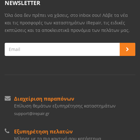
NEWSLETTER
Όλα όσα δεν πρέπει να χάσεις, στο inbox σου! Λάβε τα νέα
και τις προσφορές των καταστημάτων iRepair, τις ειδικές
εκπτώσεις και τα αποκλειστικά προνόμια των πελάτων μας.
Διαχείριση παραπόνων
Επίλυση θεμάτων εξυπηρέτησης καταστημάτων
support@irepair.gr
Εξυπηρέτηση πελατών
Μίλησε με το πιο κοντινό σου κατάστημα