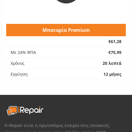
Μπαταρία Premium
€61,28
Με 24% ΦΠΑ
€75,99
Χρόνος
20 λεπτά
Εγγύηση
12 μήνες
Η iRepair είναι η πρωτοπόρος εταιρία στις επισκευές