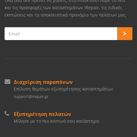
Όλα όσα δεν πρέπει να χάσεις, στο inbox σου! Λάβε τα νέα
και τις προσφορές των καταστημάτων iRepair, τις ειδικές
εκπτώσεις και τα αποκλειστικά προνόμια των πελάτων μας.
Διαχείριση παραπόνων
Επίλυση θεμάτων εξυπηρέτησης καταστημάτων
support@irepair.gr
Εξυπηρέτηση πελατών
Μίλησε με το πιο κοντινό σου κατάστημα