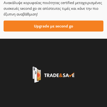
Ανακάλυψε κορυφαίας ποιότητας certified μεταχειρισμένες
συσκευές second go σε απίστευτες τιμές και κάνε την πιο
έξυπνη αναβάθμιση!
Upgrade με second go