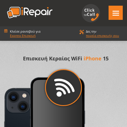
Κλείσε ραντεβού για
Δες την
Express Επισκευή
πορεία επισκευής σου
Επισκευή Κεραίας WiFi
iPhone
15