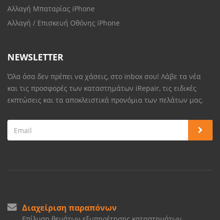
Αλλαγή Μπαταρίας iPhone
Αλλαγή / Επισκευή Οθόνης iPhone
NEWSLETTER
Όλα όσα δεν πρέπει να χάσεις, στο inbox σου! Λάβε τα νέα
και τις προσφορές των καταστημάτων iRepair, τις ειδικές
εκπτώσεις και τα αποκλειστικά προνόμια των πελάτων μας.
Διαχείριση παραπόνων
Επίλυση θεμάτων εξυπηρέτησης καταστημάτων