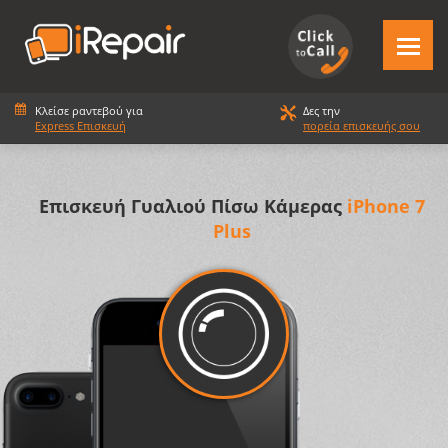
Κλείσε ραντεβού για
Δες την
Express Επισκευή
πορεία επισκευής σου
Επισκευή Γυαλιού Πίσω Κάμερας
iPhone 7
Plus