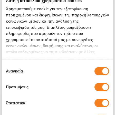
Αυτή η ιστοσελίδα χρησιμοποιεί cookies
Χρησιμοποιούμε cookie για την εξατομίκευση
περιεχομένου και διαφημίσεων, την παροχή λειτουργιών
κοινωνικών μέσων και την ανάλυση της
επισκεψιμότητάς μας. Επιπλέον, μοιραζόμαστε
πληροφορίες που αφορούν τον τρόπο που
χρησιμοποιείτε τον ιστότοπό μας με συνεργάτες
Αυθεντική Οθόνη Apple (-50% έως εξαντλήσεως
των αποθεμάτων)
κοινωνικών μέσων, διαφήμισης και αναλύσεων, οι
οποίοι ενδεχομένως να τις συνδυάσουν με άλλες
€160,47
πληροφορίες που τους έχετε παραχωρήσει ή τις οποίες
Με 24% ΦΠΑ
€199,00
έχουν συλλέξει σε σχέση με την από μέρους σας χρήση
Επιλογή
των υπηρεσιών τους.
Αναγκαία
συγκατάθεσης
Χρόνος
1-2 ημέρες
Εγγύηση
6 μήνες
Προτιμήσεις
Στατιστικά