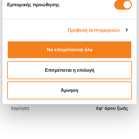
Εμπορικής προώθησης
Προβολή λεπτομερειών
Να επιτρέπονται όλα
Οθόνη Standard
Επιτρέπεται η επιλογή
€32,25
Με 24% ΦΠΑ
€39,99
Άρνηση
Χρόνος
45 λεπτά
Εγγύηση
Εφ' όρου ζωής