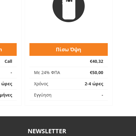
m
Πίσω Όψη
Call
€40,32
-
Με 24% ΦΠΑ
€50,00
4 ώρες
Χρόνος
2-4 ώρες
 μήνες
Εγγύηση
-
NEWSLETTER