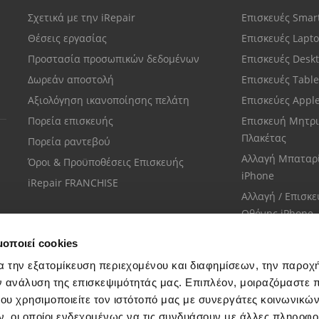
Σχετικά με την iRepair
Επισκευές Sma
Θέσεις εργασίας
Επισκευές Lapt
Προστασία προσωπικών δεδομένων
Επισκευές Desk
Δωρεάν αποστολή
Επισκευές Tabl
Αξιολόγηση ικανοποίησης πελάτη
Επισκεύες Appl
Πορεία επισκευής
Επισκευή Μητρι
Πλακέτας
Πορεία ραντεβού
Αλλαγή Μπαταρ
Όροι & Προϋποθέσεις Επισκευής
iPhone
iRepair FRANCHISE
Αλλαγή / Επισκ
Οθόνης iPhone
μοποιεί cookies
α την εξατομίκευση περιεχομένου και διαφημίσεων, την παροχ
ν ανάλυση της επισκεψιμότητάς μας. Επιπλέον, μοιραζόμαστε 
ου χρησιμοποιείτε τον ιστότοπό μας με συνεργάτες κοινωνικώ
Εξυπηρέτηση πελατών
, οι οποίοι ενδεχομένως να τις συνδυάσουν με άλλες πληροφο