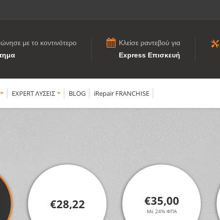
νώνησε με το κοντινότερο
Κλείσε ραντεβού για
τημα
Express Επισκευή
EXPERT ΛΥΣΕΙΣ
BLOG
iRepair FRANCHISE
€35,00
€28,22
Με 24% ΦΠΑ