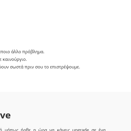
κάποιο άλλο πρόβλημα.
ε καινούργιο.
ύουν σωστά πριν σου το επιστρέψουμε.
ave
 ή μήπως ήρθε η ώρα να κάνεις upgrade σε ένα