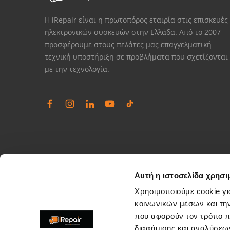
Η iRepair είναι η πρωτοπόρος εταιρία στις επισκευές
ηλεκτρονικών συσκευών στην Ελλάδα. Από το 2007
προσφέρουμε στους πελάτες μας επαγγελματική
τεχνική υποστήριξη σε προβλήματα που σχετίζονται
με την τεχνολογία.
Αυτή η ιστοσελίδα χρησι
Χρησιμοποιούμε cookie γι
κοινωνικών μέσων και τη
που αφορούν τον τρόπο π
Διαχείριση παραπόνων
διαφήμισης και αναλύσεων