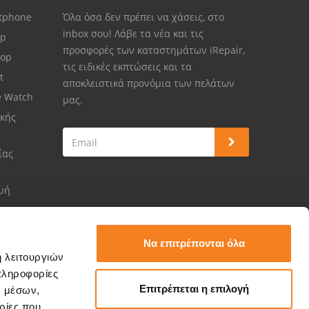
rtphone
Όλα όσα δεν πρέπει να χάσεις, στο
inbox σου! Λάβε τα νέα και τις
op
προσφορές των καταστημάτων iRepair,
top
τις ειδικές εκπτώσεις και τα
et
αποκλειστικά προνόμια των πελάτων
e Watch
μας.
κής
ίας
ευή
Να επιτρέπονται όλα
ή λειτουργιών
πληροφορίες
Επιτρέπεται η επιλογή
ν μέσων,
ρίες που