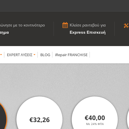
νώνησε με το κοντινότερο
Κλείσε ραντεβού για
τημα
Express Επισκευή
EXPERT ΛΥΣΕΙΣ
BLOG
iRepair FRANCHISE
€40,00
€32,26
Με 24% ΦΠΑ