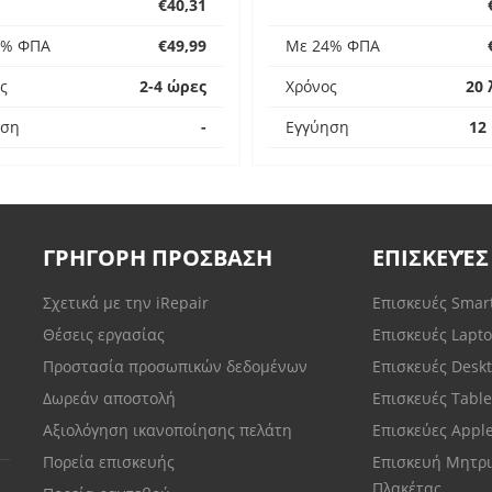
€40,31
4% ΦΠΑ
€49,99
Με 24% ΦΠΑ
ς
2-4 ώρες
Χρόνος
20 
ηση
-
Εγγύηση
12
ΓΡΗΓΟΡΗ ΠΡΟΣΒΑΣΗ
ΕΠΙΣΚΕΥΈΣ
Σχετικά με την iRepair
Επισκευές Sma
Θέσεις εργασίας
Επισκευές Lapt
Προστασία προσωπικών δεδομένων
Επισκευές Desk
Δωρεάν αποστολή
Επισκευές Tabl
Αξιολόγηση ικανοποίησης πελάτη
Επισκεύες Appl
Πορεία επισκευής
Επισκευή Μητρι
Πλακέτας