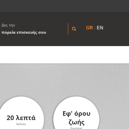
Δες την
GR
EN
πορεία επισκευής σου
Εφ' όρου
20 λεπτά
ζωής
Χρόνος
Εγγύηση