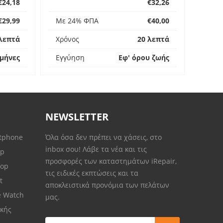
€24,18
€32,26
€29,99
Με 24% ΦΠΑ
€40,00
λεπτά
Χρόνος
20 λεπτά
 μήνες
Εγγύηση
Εφ' όρου ζωής
NEWSLETTER
rtphone
Όλα όσα δεν πρέπει να χάσεις, στο
inbox σου! Λάβε τα νέα και τις
op
προσφορές των καταστημάτων iRepair,
top
τις ειδικές εκπτώσεις και τα
et
αποκλειστικά προνόμια των πελάτων
e Watch
μας.
κής