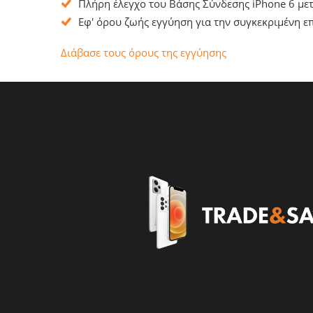
Πλήρη έλεγχο του Βάσης Σύνδεσης iPhone 6 με
Εφ' όρου ζωής εγγύηση για την συγκεκριμένη επ
Διάβασε τους όρους της εγγύησης