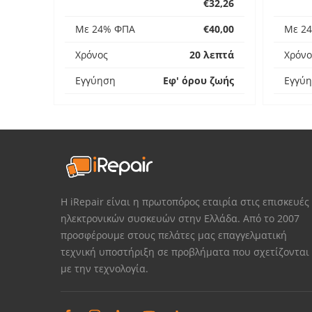
€32,26
Με 24% ΦΠΑ
€40,00
Με 2
Χρόνος
20 λεπτά
Χρόνο
Εγγύηση
Εφ' όρου ζωής
Εγγύ
Η iRepair είναι η πρωτοπόρος εταιρία στις επισκευές
ηλεκτρονικών συσκευών στην Ελλάδα. Από το 2007
προσφέρουμε στους πελάτες μας επαγγελματική
τεχνική υποστήριξη σε προβλήματα που σχετίζονται
με την τεχνολογία.