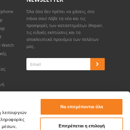
rtphone
Όλα όσα δεν πρέπει να χάσεις, στο
inbox σου! Λάβε τα νέα και τις
op
προσφορές των καταστημάτων iRepair,
top
τις ειδικές εκπτώσεις και τα
et
αποκλειστικά προνόμια των πελάτων
e Watch
μας.
κής
ίας
ευή
Να επιτρέπονται όλα
ή λειτουργιών
πληροφορίες
Επιτρέπεται η επιλογή
ν μέσων,