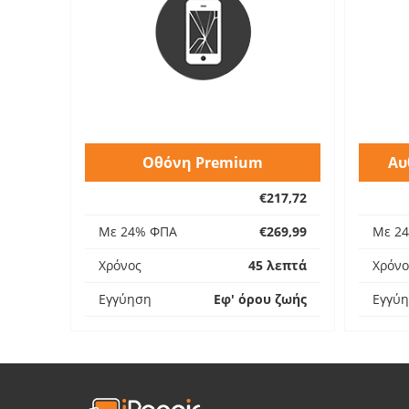
Οθόνη Premium
Αυ
€217,72
Με 24% ΦΠΑ
€269,99
Με 2
Χρόνος
45 λεπτά
Χρόνο
Εγγύηση
Εφ' όρου ζωής
Εγγύ