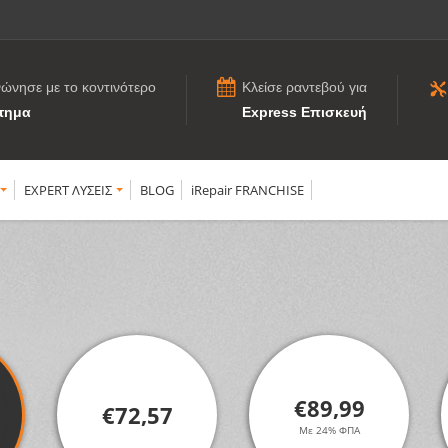
νώνησε με το κοντινότερο
Κλείσε ραντεβού για
τημα
Express Επισκευή
EXPERT ΛΥΣΕΙΣ
BLOG
iRepair FRANCHISE
€89,99
€72,57
Με 24% ΦΠΑ