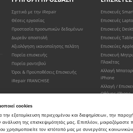
Σχετικά με την iRepair
Επισκευές Sma
Θέσεις εργασίας
Επισκευές Lapt
Προστασία προσωπικών δεδομένων
Επισκευές Desk
Δωρεάν αποστολή
Επισκευές Tabl
Αξιολόγηση ικανοποίησης πελάτη
Επισκεύες Appl
Πορεία επισκευής
Επισκευή Μητρι
Πλακέτας
Πορεία ραντεβού
Αλλαγή Μπαταρ
Όροι & Προϋποθέσεις Επισκευής
iPhone
iRepair FRANCHISE
Αλλαγή / Επισκ
Οθόνης iPhone
μοποιεί cookies
α την εξατομίκευση περιεχομένου και διαφημίσεων, την παροχ
ν ανάλυση της επισκεψιμότητάς μας. Επιπλέον, μοιραζόμαστε 
ου χρησιμοποιείτε τον ιστότοπό μας με συνεργάτες κοινωνικώ