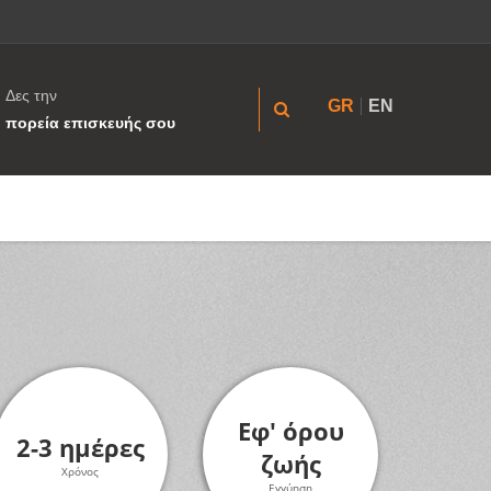
Δες την
GR
EN
πορεία επισκευής σου
Εφ' όρου
2-3 ημέρες
ζωής
Χρόνος
Εγγύηση