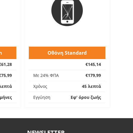
m
Οθόνη Standard
€61,28
€145,14
€75,99
Με 24% ΦΠΑ
€179,99
λεπτά
Χρόνος
45 λεπτά
 μήνες
Εγγύηση
Εφ' όρου ζωής
NEWSLETTER