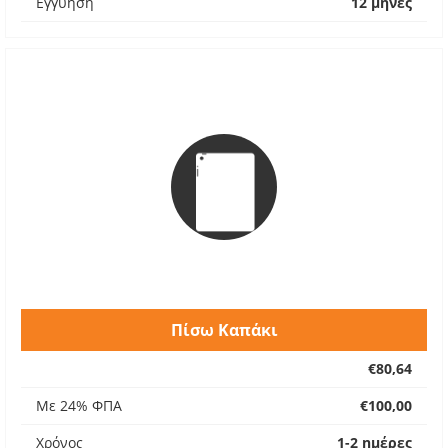
Εγγύηση
12 μήνες
Πίσω Καπάκι
€80,64
Με 24% ΦΠΑ
€100,00
Χρόνος
1-2 ημέρες