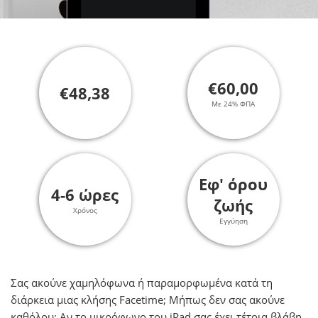
€60,00
€48,38
Με 24% ΦΠΑ
Εφ' όρου
4-6 ώρες
ζωής
Χρόνος
Εγγύηση
Σας ακούνε χαμηλόφωνα ή παραμορφωμένα κατά τη
διάρκεια μιας κλήσης Facetime; Μήπως δεν σας ακούνε
καθόλου; Αν το μικρόφωνο του iPad σας έχει τέτοια βλάβη,