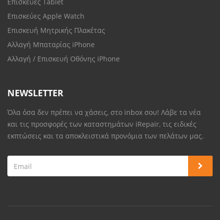
Επισκευές Tablet
Επισκεύες Apple Watch
Επισκευή Μητρικής Πλακέτας
Αλλαγή Μπαταρίας iPhone
Αλλαγή / Επισκευή Οθόνης iPhone
NEWSLETTER
Όλα όσα δεν πρέπει να χάσεις, στο inbox σου! Λάβε τα νέα
και τις προσφορές των καταστημάτων iRepair, τις ειδικές
εκπτώσεις και τα αποκλειστικά προνόμια των πελάτων μας.