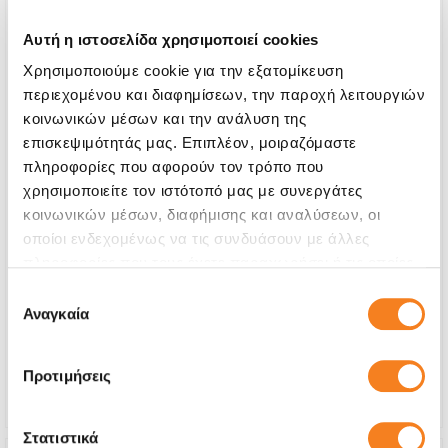
Αυτή η ιστοσελίδα χρησιμοποιεί cookies
Χρησιμοποιούμε cookie για την εξατομίκευση
περιεχομένου και διαφημίσεων, την παροχή λειτουργιών
κοινωνικών μέσων και την ανάλυση της
επισκεψιμότητάς μας. Επιπλέον, μοιραζόμαστε
πληροφορίες που αφορούν τον τρόπο που
χρησιμοποιείτε τον ιστότοπό μας με συνεργάτες
κοινωνικών μέσων, διαφήμισης και αναλύσεων, οι
οποίοι ενδεχομένως να τις συνδυάσουν με άλλες
Kρύσταλλο Aφής
πληροφορίες που τους έχετε παραχωρήσει ή τις οποίες
€40,31
έχουν συλλέξει σε σχέση με την από μέρους σας χρήση
Επιλογή
των υπηρεσιών τους.
Αναγκαία
συγκατάθεσης
Με 24% ΦΠΑ
€49,99
Χρόνος
4-6 ώρες
Προτιμήσεις
Εγγύηση
Εφ' όρου ζωής
Στατιστικά