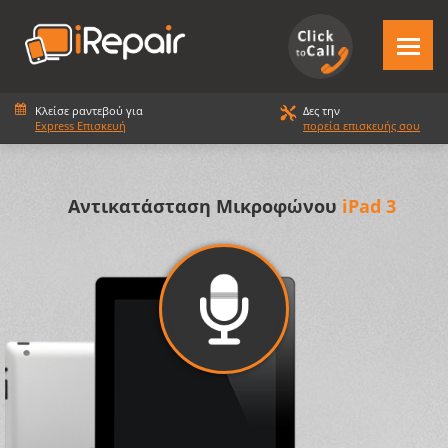
Κλείσε ραντεβού για
Δες την
Express Επισκευή
πορεία επισκευής σου
Αντικατάσταση Μικροφώνου
iPad 3