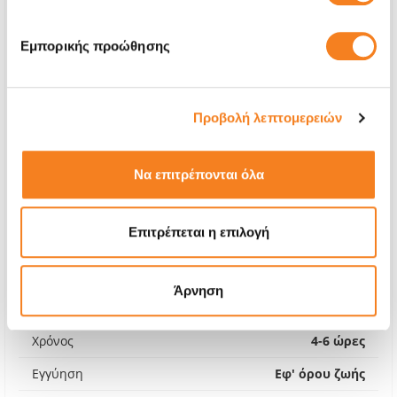
Εμπορικής προώθησης
Προβολή λεπτομερειών
Να επιτρέπονται όλα
Επιτρέπεται η επιλογή
Οθόνη Premium LCD
€56,44
Άρνηση
Με 24% ΦΠΑ
€69,99
Χρόνος
4-6 ώρες
Εγγύηση
Εφ' όρου ζωής